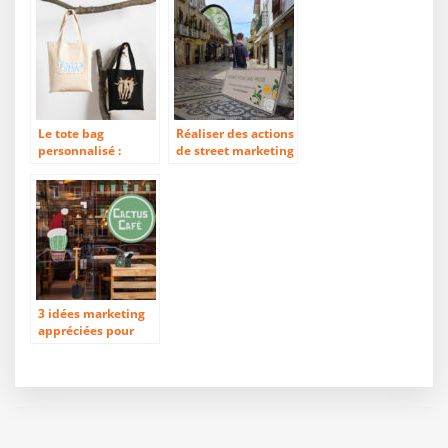
print
Le tote bag
Réaliser des actions
personnalisé :
de street marketing
l’accessoire
pour créer le buzz
incontournable
autour de
dans une
l’entreprise
communication
d’entreprise
3 idées marketing
appréciées pour
Noël