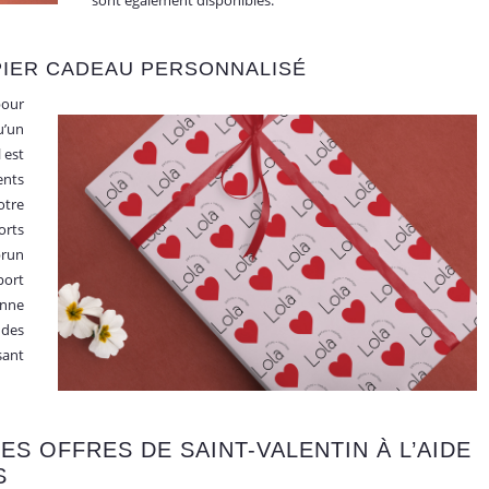
PIER CADEAU PERSONNALISÉ
pour
u’un
l est
ents
otre
orts
brun
port
onne
 des
sant
ES OFFRES DE SAINT-VALENTIN À L’AIDE
S