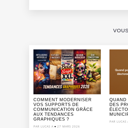
communication
Valenti
séduisante et
passionnée
VOUS
COMMENT MODERNISER
QUAND
VOS SUPPORTS DE
DES PR
COMMUNICATION GRÂCE
ÉLECTO
AUX TENDANCES
MUNICIP
GRAPHIQUES ?
PAR LUCAS 
PAR LUCAS A
27 MARS 2026