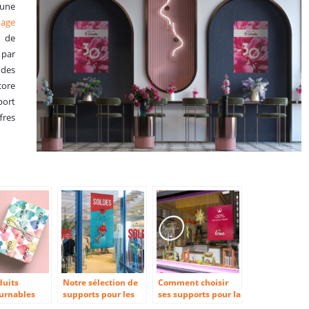
’une
hage
t de
 par
 des
core
port
fres
duits
Notre sélection de
Comment choisir
urnables
supports pour les
ses supports pour la
Saint-
soldes d’hiver
Saint-Valentin