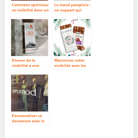
Comment optimiser
Le stand parapluie :
sa visibilité dans un
un support qui
événement avec le
s’adapte à tous les
barnum ?
univers
Donner de la
Maximisez votre
visibilité à une
visibilité avec les
entreprise avec le
confiseries
roll’up
publicitaires !
Personnaliser sa
devanture avec le
lettrage adhésif
personnalisé