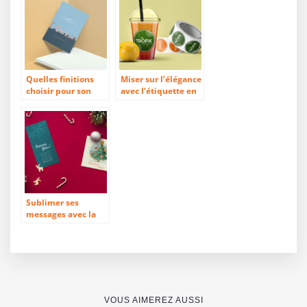
une visibilité
Quelles finitions
Miser sur l’élégance
choisir pour son
avec l’étiquette en
prospectus ?
rouleau
Sublimer ses
messages avec la
carte de vœux
VOUS AIMEREZ AUSSI