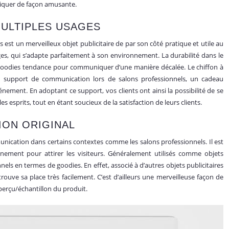
niquer de façon amusante.
MULTIPLES USAGES
 est un merveilleux objet publicitaire de par son côté pratique et utile au
ges, qui s’adapte parfaitement à son environnement. La durabilité dans le
un goodies tendance pour communiquer d’une manière décalée. Le chiffon à
n support de communication lors de salons professionnels, un cadeau
nement. En adoptant ce support, vos clients ont ainsi la possibilité de se
sprits, tout en étant soucieux de la satisfaction de leurs clients.
ION ORIGINAL
unication dans certains contextes comme les salons professionnels. Il est
énement pour attirer les visiteurs. Généralement utilisés comme objets
nnels en termes de goodies. En effet, associé à d’autres objets publicitaires
 trouve sa place très facilement. C’est d’ailleurs une merveilleuse façon de
perçu/échantillon du produit.