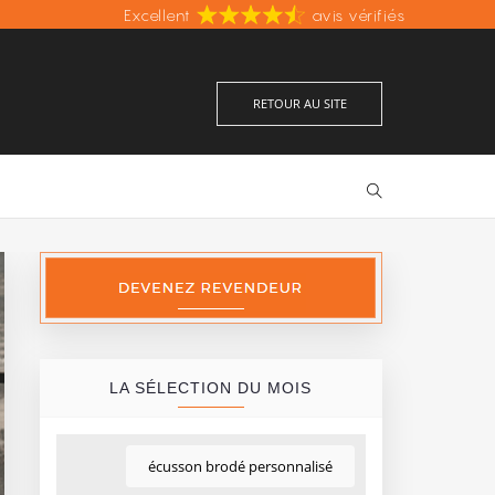
Excellent
Fabrication française
avis vérifiés
Prix les moins chers d'Europe
RETOUR AU SITE
LA SÉLECTION DU MOIS
écusson brodé personnalisé