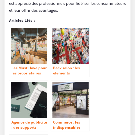
est apprécié des professionnels pour fidéliser les consommateurs
et leur offrir des avantages.
Articles Liés :
Les Must Have pour
Pack salon : les
les propriétaires
éléments
d’hôtels/restaurants
indispensables
pour participer à un
salon professionnel
Agence de publicité
Commerce : les
: des supports
indispensables
créatifs et
pour une