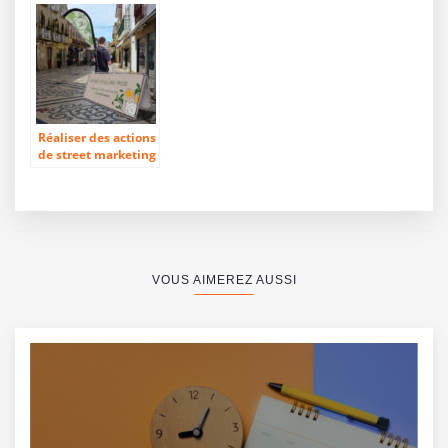
attrayants pour leur
communication
communication
globale réussie
Réaliser des actions
de street marketing
pour créer le buzz
autour de
l’entreprise
VOUS AIMEREZ AUSSI