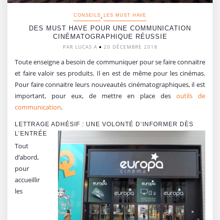
,
CONSEILS
LES MUST HAVE
DES MUST HAVE POUR UNE COMMUNICATION
CINÉMATOGRAPHIQUE RÉUSSIE
PAR LUCAS A
20 DÉCEMBRE 2018
Toute enseigne a besoin de communiquer pour se faire connaitre
et faire valoir ses produits. Il en est de même pour les cinémas.
Pour faire connaitre leurs nouveautés cinématographiques, il est
important, pour eux, de mettre en place des
outils de
communication
.
LETTRAGE ADHÉSIF : UNE VOLONTÉ D’INFORMER DÈS
L’ENTRÉE
Tout
d’abord,
pour
accueillir
les