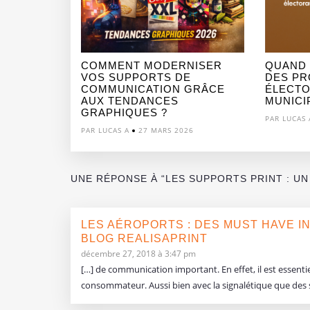
COMMENT MODERNISER
QUAND
VOS SUPPORTS DE
DES PR
COMMUNICATION GRÂCE
ÉLECTO
AUX TENDANCES
MUNICIP
GRAPHIQUES ?
PAR LUCAS 
PAR LUCAS A
27 MARS 2026
UNE RÉPONSE À “LES SUPPORTS PRINT : U
LES AÉROPORTS : DES MUST HAVE I
BLOG REALISAPRINT
décembre 27, 2018 à 3:47 pm
[…] de communication important. En effet, il est essent
consommateur. Aussi bien avec la signalétique que des s