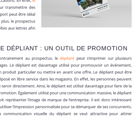
casions. En effet,
le
ur transmettre des
ort peut être idéal
lus, le prospectus
îtes aux lettres afin
LE DÉP
LIANT : UN OUTIL DE PROMOTION
ontrairement au prospectus, le
dépliant
peut s’imprimer sur plusieurs
ages. Le dépliant est davantage utilisé pour promouvoir un événement,
n produit particulier ou mettre en avant une offre. Le dépliant peut être
éposé en libre service dans les magasins. En effet, les personnes peuvent
e servir directement. Ainsi, le dépliant est utilisé davantage pour faire de la
romotion. Également utilisé pour une communication massive, le dépliant
oit représenter l’image de marque de l’entreprise. Il est donc intéressant
’utiliser l’impression personnalisée pour se démarquer de ses concurrents.
a communication visuelle du dépliant se veut attractive pour attirer