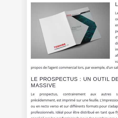
L
o
e
p
d
d
i
a
v
propos de l’agent commercial lors, par exemple, d’un sa
LE PROSPECTUS : UN OUTIL D
MASSIVE
Le prospectus, contrairement aux autres s
précédemment, est imprimé sur une feuille. L’impressio
ou en recto verso et sur différents formats pour s’ada
professionnels. Idéal pour être distribué en tant que fl