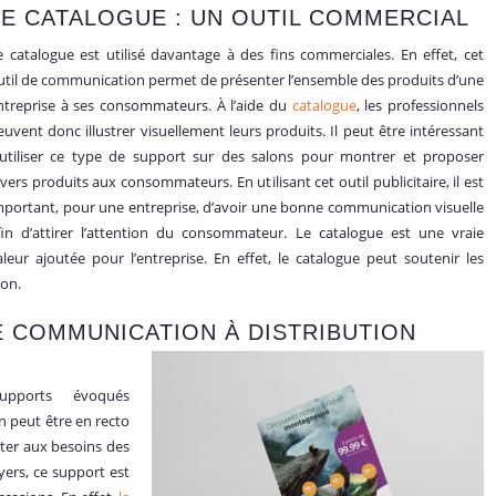
LE CATA
LOGUE : UN OUTIL COMMERCIAL
e catalogue est utilisé davantage à des fins commerciales. En effet, cet
util de communication permet de présenter l’ensemble des produits d’une
ntreprise à ses consommateurs. À l’aide du
catalogue
, les professionnels
euvent donc illustrer visuellement leurs produits. Il peut être intéressant
’utiliser ce type de support sur des salons pour montrer et proposer
ivers produits aux consommateurs. En utilisant cet outil publicitaire, il est
mportant, pour une entreprise, d’avoir une bonne communication visuelle
fin d’attirer l’attention du consommateur. Le catalogue est une vraie
aleur ajoutée pour l’entreprise. En effet, le catalogue peut soutenir les
lon.
E COMMUNICATION À DISTRIBUTION
upports évoqués
n peut être en recto
pter aux besoins des
yers, ce support est