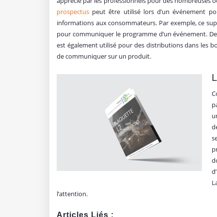
apprécié par les professionnels pour des nombreuses oc
prospectus
peut être utilisé lors d’un événement po
informations aux consommateurs. Par exemple, ce supp
pour communiquer le programme d’un événement. De p
est également utilisé pour des distributions dans les bo
de communiquer sur un produit.
C
p
u
d
s
p
d
d
L
l’attention.
Articles Liés :