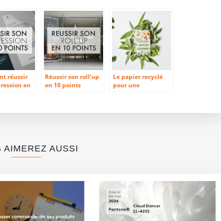
t réussir
Réussir son roll’up
Le papier recyclé
ression en
en 10 points
pour une
s ?
communication
éco-responsable
 AIMEREZ AUSSI