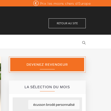
Prix les moins chers d'Europe
Excellent
Fabrication française
avis vérifiés
RETOUR AU SITE
LA SÉLECTION DU MOIS
écusson brodé personnalisé