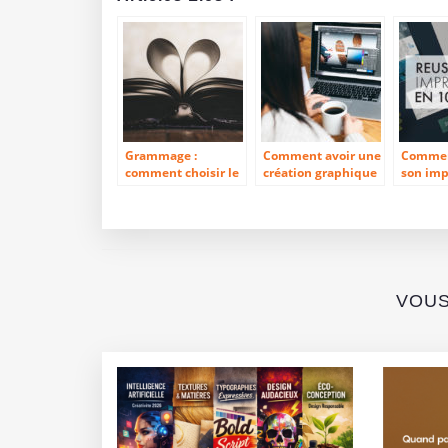
Grammage :
Comment avoir une
Commen
comment choisir le
création graphique
son imp
bon support
pertinente ?
10 point
d’impression ?
VOUS