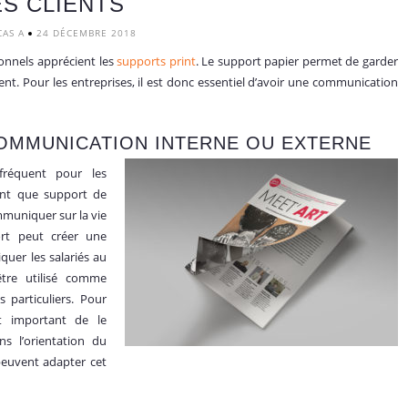
S CLIENTS
CAS A
24 DÉCEMBRE 2018
ionnels apprécient les
supports print
. Le support papier permet de garder
t. Pour les entreprises, il est donc essentiel d’avoir une communication
 COMMUNICATION INTERNE OU EXTERNE
réquent pour les
tant que support de
mmuniquer sur la vie
port peut créer une
quer les salariés au
être utilisé comme
 particuliers. Pour
t important de le
ns l’orientation du
 peuvent adapter cet