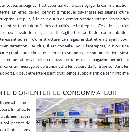
our toutes enseig
nes, il est essentiel de ne pas négliger la communication
nterne. En effet, celle-ci permet d’impliquer davantage les salariés d’une
ntreprise. De plus, à l’aide d’outils de communication interne, les salariés
euvent se tenir informés des actualités de l’entreprise. C’est donc le rôle
ue peut avoir le
magazine
. Il s’agit d’un outil de communication
ntéressant au sein d’une structure. Le magazine doit être attrayant pour
ttirer l’attention. De plus, il est conseillé, pour l’entreprise, d’avoir une
harte graphique définie pour tous ses supports de communication. Ainsi,
a communication visuelle sera plus percutante. Le magazine permet de
éhiculer un message et de transmettre les valeurs de l’entreprise. Dans les
éroports, il peut être intéressant d’utiliser ce support afin de tenir informé
LONTÉ D’ORIENTER LE CONSOMMATEUR
dispensable pour
port. En effet, le
qu’ils aient accès
 au sol permet de
os clients et vos