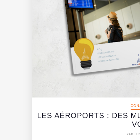
CON
LES AÉROPORTS : DES M
V
PAR LU