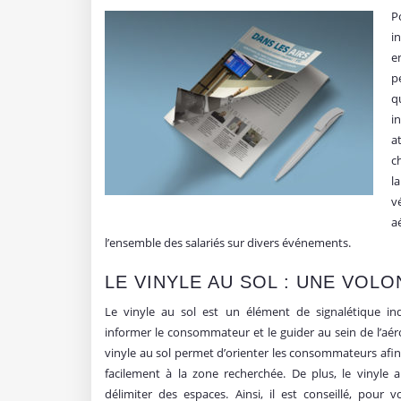
P
i
e
p
q
i
a
c
l
v
a
l’ensemble des salariés sur divers événements.
LE VINYLE AU SOL : UNE VO
Le vinyle au sol est un élément de signalétique in
informer le consommateur et le guider au sein de l’aéro
vinyle au sol permet d’orienter les consommateurs afin 
facilement à la zone recherchée. De plus, le vinyle
délimiter des espaces. Ainsi, il est conseillé, pour v