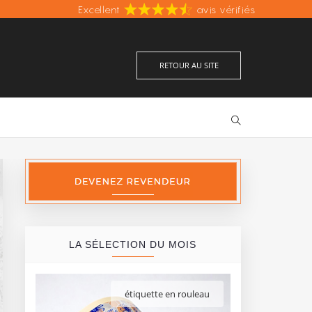
Fabrication française
Excellent
Prix les moins chers d'Europe
avis vérifiés
RETOUR AU SITE
LA SÉLECTION DU MOIS
étiquette en rouleau