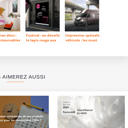
ion déco :
Festival : on dévoile
Impression spéciale
ontournables
le tapis rouge aux
véhicule : les must
 relooking
supports
have pour la
eau
plébiscités
première place
 AIMEREZ AUSSI