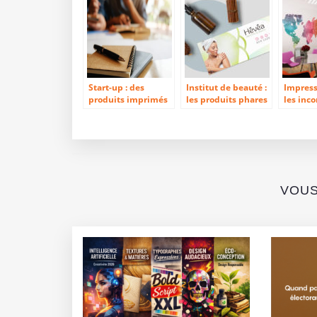
Start-up : des
Institut de beauté :
Impress
produits imprimés
les produits phares
les inc
pour débuter sa
pour une
pour un
communication
communication
de bur
élégante
VOUS