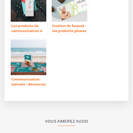
Les produits de
Institut de beauté :
communication à
les produits phares
adopter pour une
pour une
fin d’année au top
communication
élégante
Communication
estivale : découvrez
les supports idéaux
pour un été
ensoleillé
VOUS AIMEREZ AUSSI