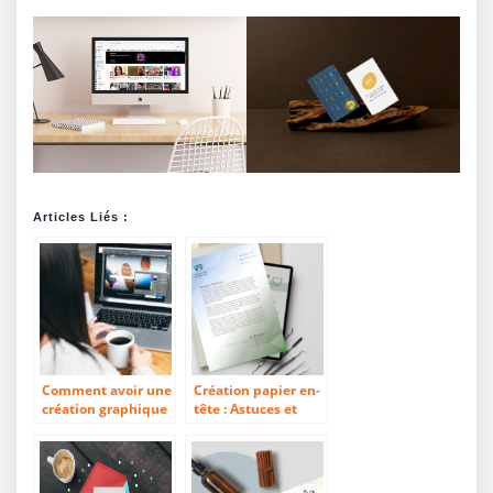
Articles Liés :
Comment avoir une
Création papier en-
création graphique
tête : Astuces et
pertinente ?
Conseils