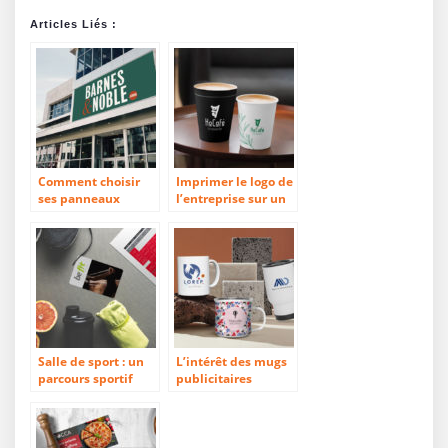
Articles Liés :
Comment choisir
Imprimer le logo de
ses panneaux
l’entreprise sur un
rigides pour
gobelet réutilisable
communiquer ?
ou en carton
Salle de sport : un
L’intérêt des mugs
parcours sportif
publicitaires
avec des champions
publicitaires