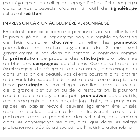
mais également du collier de serrage Serflex. Cela permettra
donc, à vos prospects, d’obtenir un outil de
signalétique
solide et
résistant
.
IMPRESSION CARTON AGGLOMÉRÉ PERSONNALISÉ
En optant pour cette pancarte personnalisée, vos clients ont
la possibilité de l’utiliser comme bon leur semble en fonction
de leur domaine
d’activité
. En effet, les
panneaux
publicitaires en carton aggloméré de 2 mm sont
généralement utilisés dans de nombreux contextes comme
la
présentation
de produits, des
affichages
promotionnels
ou bien des
campagnes
publicitaires. Que ce soit dans un
établissement de vêtement, de chaussure, d’accessoire ou
dans un salon de beauté, vos clients pourront ainsi profiter
d’un véritable support sur mesure pour communiquer de
façon
percutante
. Si vos clients travaillent dans le secteur
de la grande distribution ou de la restauration, ils pourront
recourir au carton aggloméré pour
promouvoir
des produits,
des événements ou des dégustations. Enfin, ces panneaux
rigides en papier recyclé peuvent également être utilisés
dans le secteur automobile. Ils trouveront alors leur
pertinence dans la promotion des véhicules, des services
dans les concessionnaires auto, ainsi que dans les salons
professionnels dédiés au secteur de l’industrie automobile.