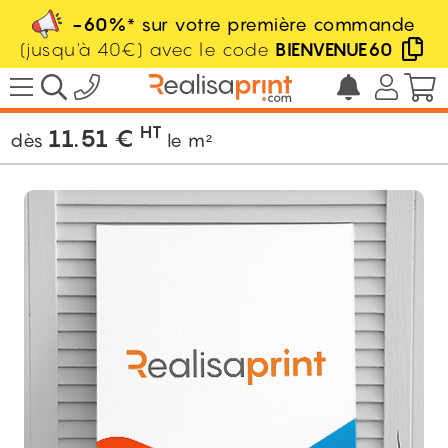
-60%
* sur votre première commande
(jusqu'à 40€) avec le code
BIENVENUE60
/
Panneau rigide
/
Panneau carton
/
Carton aggloméré
HT
11.51
€
dès
le m²