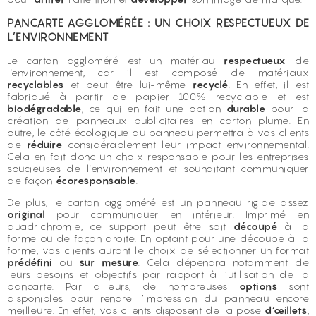
PANCARTE AGGLOMÉRÉE : UN CHOIX RESPECTUEUX DE
L’ENVIRONNEMENT
Le carton aggloméré est un matériau
respectueux
de
l'environnement, car il est composé de matériaux
recyclables
et peut être lui-même
recyclé
. En effet, il est
fabriqué à partir de papier 100% recyclable et est
biodégradable
, ce qui en fait une option
durable
pour la
création de panneaux publicitaires en
carton plume
. En
outre, le côté écologique du panneau permettra à vos clients
de
réduire
considérablement leur impact environnemental.
Cela en fait donc un choix responsable pour les entreprises
soucieuses de l'environnement et souhaitant communiquer
de façon
écoresponsable
.
De plus, le carton aggloméré est un panneau rigide assez
original
pour communiquer en intérieur. Imprimé en
quadrichromie, ce support peut être soit
découpé
à la
forme ou de façon droite. En optant pour une découpe à la
forme, vos clients auront le choix de sélectionner un format
prédéfini
ou
sur
mesure
. Cela dépendra notamment de
leurs besoins et objectifs par rapport à l’utilisation de la
pancarte. Par ailleurs, de nombreuses
options
sont
disponibles pour rendre l’impression du panneau encore
meilleure. En effet, vos clients disposent de la pose
d’œillets
,