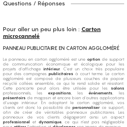
Questions / Réponses
Pour aller un peu plus loin :
Carton
microcannelé
PANNEAU PUBLICITAIRE EN CARTON AGGLOMÉRÉ
Le panneau en carton aggloméré est une
option
de support
de communication économique et écologique pour les
projets d'affichage
intérieur
. C’est un choix très populaire
pour des campagnes
publicitaires
à court terme. Le carton
aggloméré est composé de plusieurs couches de papier
recyclé collées ensemble, ce qui le rend solide et résistant.
Cette pancarte peut alors être utilisée pour les
salons
professionnels, les
expositions
, les
événements
, les
présentoirs
de magasin et encore bien d'autres applications
d’usage intérieur. En adoptant le carton aggloméré, vos
clients ont donc la possibilité de
personnaliser
ce support,
afin de créer de véritables panneaux publicitaires. Les
panneaux de vos clients dégageront ainsi un aspect
professionnel
et
dynamique
, ce qui n’est pas négligeable
pour
attirer
l’attention et
développer
son image de marque.