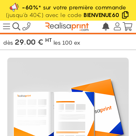
-60%
* sur votre première commande
(jusqu'à 40€) avec le code
BIENVENUE60
/
Publicité / Commercial
/
Brochure
/
Brochure agrafée
HT
29.00
€
dès
les
100
ex