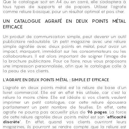
Que le catalogue soit en A4 ou en carré, elle s'adaptera à
tous types de supports et de papiers. Utilisez l'agrafe
comme reliure basique, pour un résultat optimal et pas cher.
UN CATALOGUE AGRAFÉ EN DEUX POINTS MÉTAL
EFFICACE
Un produit de communication simple, peut devenir un outil
publicitaire redoutable. Un petit magazine avec une reliure
simple agrafée avec deux points en métal, peut avoir un
impact, marquant, immédiat sur les consommateurs ou les
collaborateurs. Il est alors important de soigner l'image de
la brochure publicitaire. Pour ce faire, nous vous proposons
une impression personnalisée, afin que le catalogue colle à
la peau de vos clients.
L'AGRAFE EN DEUX POINTS MÉTAL : SIMPLE ET EFFICACE
L'agrafe en deux points métal est la reliure de base d'un
livret commercial. Elle est en effet très utilisée, car c'est la
reliure la moins chère. Elle est idéale si vos clients veulent
imprimer un petit catalogue, car cette reliure épousera
parfaitement un petit nombre de feuilles. En effet, cette
agrafe ne pourra pas accueillir plus de
96 pages
. La force
de cette reliure agrafée deux points métal est son "
efficacité
discrète
". En effet, quand vos clients ouvriront leurs
magazines, ils pourront se rendre compte que la reliure est