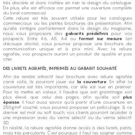
très discrète et donc n'altère en rien le design du catalogue.
De plus, elle est efficace car permet une ouverture complète
du livret commercial.
Cette reliure est très souvent utilisée pour les catalogues
commerciaux ou les petites brochures de présentation. Afin
qu'elle s'intègre parfaitement dans le design du magazine,
nous vous proposons des
gabarits prédéfinis
pour vos
prospects. Entre A6, A5, A4 ou
format sur mesure
(en
découpe droite), vous pourrez proposer une brochure de
communication unique et à prix mini. Avec la reliure
agrafée, vos prospects auront un produit de qualité et pas
cher.
DES LIVRETS AGRAFÉS, IMPRIMÉS AU GABARIT SOUHAITÉ
Afin de rendre attractif leur
brochure
avec reliure agrafée
carré collé, ils pourront jouer sur
la couverture
. En effet la
couverture est très importante, car elle est vue en premier.
Pour la mettre en valeur, il faudra que son grammage soit
plus élevé que celui des pages, afin qu'elle soit
plus
épaisse
. Il faut aussi savoir qu'à partir d'une couverture en
250g/m² couché, vous pourrez proposer un pelliculage. Si ce
dernier est mat ou soft touch, vos clients pourront accéder à
une impression avec du vernis sélectif ou du vernis sélectif
3D.
En réalité, la reliure agrafée donne accès à des livrets, petits,
mais très percutants. C'est pourquoi il faut les soigner comme