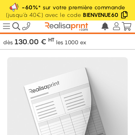
-60%
* sur votre première commande
(jusqu'à 40€) avec le code
BIENVENUE60
/
Imprimerie
/
Administratif
/
Liasse
autocopiante
HT
130.00
€
dès
les
1000
ex