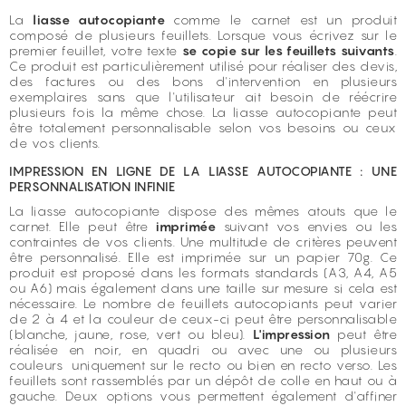
La
liasse autocopiante
comme le carnet est un produit
composé de plusieurs feuillets. Lorsque vous écrivez sur le
premier feuillet, votre texte
se copie sur les feuillets suivants
.
Ce produit est particulièrement utilisé pour réaliser des devis,
des factures ou des bons d'intervention en plusieurs
exemplaires sans que l'utilisateur ait besoin de réécrire
plusieurs fois la même chose. La liasse autocopiante peut
être totalement personnalisable selon vos besoins ou ceux
de vos clients.
IMPRESSION EN LIGNE DE LA LIASSE AUTOCOPIANTE : UNE
PERSONNALISATION INFINIE
La liasse autocopiante dispose des mêmes atouts que le
carnet. Elle peut être
imprimée
suivant vos envies ou les
contraintes de vos clients. Une multitude de critères peuvent
être personnalisé. Elle est imprimée sur un papier 70g. Ce
produit est proposé dans les formats standards (A3, A4, A5
ou A6) mais également dans une taille sur mesure si cela est
nécessaire. Le nombre de feuillets autocopiants peut varier
de 2 à 4 et la couleur de ceux-ci peut être personnalisable
(blanche, jaune, rose, vert ou bleu).
L'impression
peut être
réalisée en noir, en quadri ou avec une ou plusieurs
couleurs uniquement sur le recto ou bien en recto verso. Les
feuillets sont rassemblés par un dépôt de colle en haut ou à
gauche. Deux options vous permettent également d'affiner