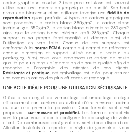
carton graphique couché 2 face pure cellulose est souvent
utilisé pour une impression graphique de qualité. Son haut
niveau de blancheur et sa brillance favorise une
fidélité de
reproduction
quasi parfaite. 4 types de cartons graphiques
sont proposés : le carton blanc 350g/m2, le carton blanc
intérieur gris 350g/m2, le carton blanc alimentaire 280g/m2
ainsi que le carton blanc intérieur kraft 285g/m2. Chaque
support a sa propre fonctionnalité et dépend ainsi de
l'utilisation en sera faite. Chacun de ces supports est
conforme à la
norme ECMA
, norme qui permet de référencer
chaque dimension et support utilisé pour le secteur du
packaging. Ainsi, nous vous proposons un carton de haute
qualité pour un rendu d'impression de haute qualité afin de
répondre à l'ensemble des attentes de nos clients.
Résistante et pratique
, cet emballage est idéal pour assurer
une communication des plus efficaces et remarqué.
UNE BOITE IDÉALE POUR UNE UTILISATION SÉCURISANTE
Grâce à son onglet de verrouillage, cet emballage protège
efficacement son contenu en évitant d'être renversé, abîmé
ou que cela prenne la poussière. Deux formats sont ainsi
proposés :
sur-mesure et prédéfini.
Les formats prédéfinis
sont là pour vous aider à configurer le packaging de votre
client. De nombreuses configurations sont donc disponibles.
Attention toutefois à respecter la règle de géométrie. Nous