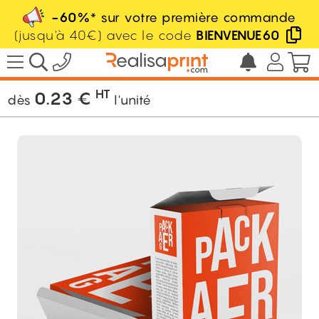
-60%
* sur votre première commande
(jusqu'à 40€) avec le code
BIENVENUE60
/
Packaging
/
Boite pliante
/
Boite avec
onglet de verrouillage
HT
0.23
€
dès
l'unité