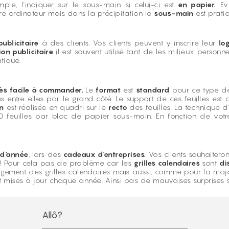
e, l'indiquer sur le sous-main si celui-ci est
en papier.
Evi
tre ordinateur mais dans la précipitation le
sous-main
est prati
ublicitaire
à des clients. Vos clients peuvent y inscrire leur
lo
ion publicitaire
il est souvent utilisé tant de les milieux perso
tique.
rès facile à commander.
Le
format
est
standard
pour ce type de 
es entre elles par le grand côté. Le support de ces feuilles e
on
est réalisée en quadri sur le
recto
des feuilles. La technique 
0 feuilles par bloc de papier sous-main. En fonction de vot
 d'année
, lors des
cadeaux d'entreprises.
Vos clients souhaitero
s ! Pour cela pas de problème car les
grilles calendaires
sont
di
gement des grilles calendaires mais aussi, comme pour la majori
nt mises à jour chaque année. Ainsi pas de mauvaises surprises s
Allô?