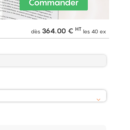
HT
364.00
€
dès
les
40
ex