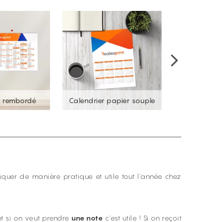
r rembordé
Calendrier papier souple
Calendri
uer de manière pratique et utile tout l'année chez
 et si on veut prendre
une note
c'est utile ! Si on reçoit