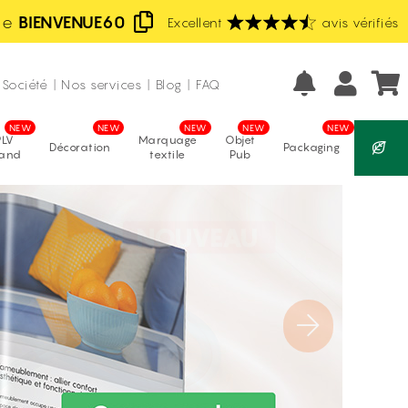
de
BIENVENUE60
Excellent
Fabrication française
avis vérifiés
Prix les moins chers d'Europe
Société
|
Nos services
|
Blog
|
FAQ
PLV
Marquage
Objet
Décoration
Packaging
tand
textile
Pub