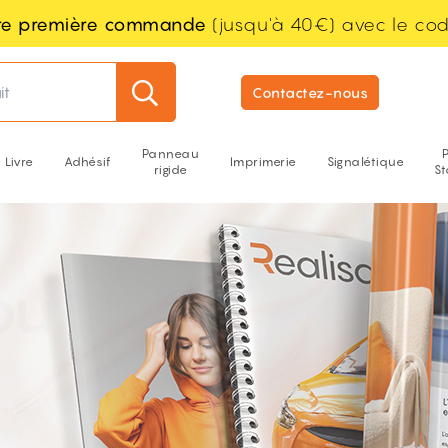
tre première commande
(jusqu'à 40€) avec le co
it
Contactez-nous
Panneau
Livre
Adhésif
Imprimerie
Signalétique
rigide
S