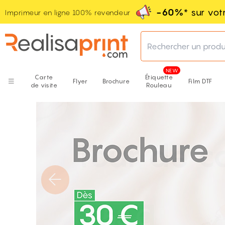
-60%
* sur vo
Imprimeur en ligne 100% revendeur
Rechercher un produ
Carte
Étiquette
Flyer
Brochure
Film DTF
de visite
Rouleau