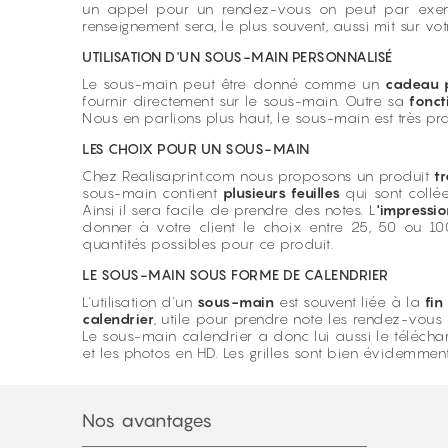
un appel pour un rendez-vous on peut par exempl
renseignement sera, le plus souvent, aussi mit sur vo
UTILISATION D'UN SOUS-MAIN PERSONNALISÉ
Le sous-main peut être donné comme un
cadeau p
fournir directement sur le sous-main. Outre sa
fonct
Nous en parlions plus haut, le sous-main est très pra
LES CHOIX POUR UN SOUS-MAIN
Chez Realisaprint.com nous proposons un produit
t
sous-main contient
plusieurs feuilles
qui sont collé
Ainsi il sera facile de prendre des notes. L
'impressi
donner à votre client le choix entre 25, 50 ou 10
quantités possibles pour ce produit.
LE SOUS-MAIN SOUS FORME DE CALENDRIER
L'utilisation d'un
sous-main
est souvent liée à la
fin
calendrier
, utile pour prendre note les rendez-vou
Le sous-main calendrier a donc lui aussi le téléchar
et les photos en HD. Les grilles sont bien évidemme
Nos avantages