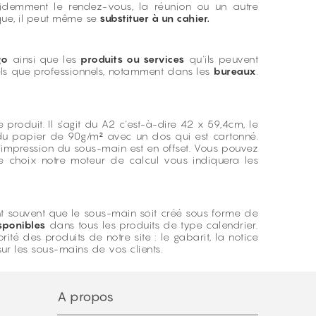
demment le rendez-vous, la réunion ou un autre
que, il peut même se
substituer à un cahier.
go
ainsi que les
produits ou services
qu'ils peuvent
nnels que professionnels, notamment dans les
bureaux
.
produit. Il s'agit du A2 c'est-à-dire 42 x 59,4cm, le
st du papier de 90g/m² avec un dos qui est cartonné.
d'impression du sous-main est en offset. Vous pouvez
re choix notre moteur de calcul vous indiquera les
nt souvent que le sous-main soit créé sous forme de
sponibles
dans tous les produits de type calendrier.
té des produits de notre site : le gabarit, la notice
ur les sous-mains de vos clients.
A propos