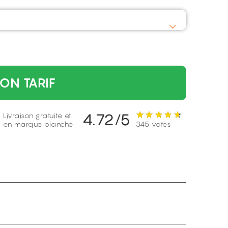
ON TARIF
4.72/5
Livraison gratuite et
en marque blanche
345 votes