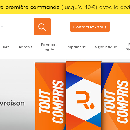
tre première commande
(jusqu'à 40€) avec le co
it
Contactez-nous
Panneau
Livre
Adhésif
Imprimerie
Signalétique
rigide
S