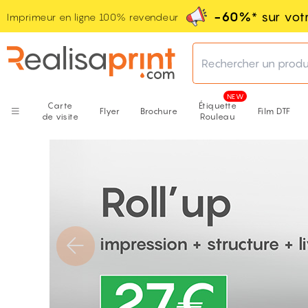
-60%
* sur vo
Imprimeur en ligne 100% revendeur
Rechercher un produ
Carte
Étiquette
Flyer
Brochure
Film DTF
de visite
Rouleau