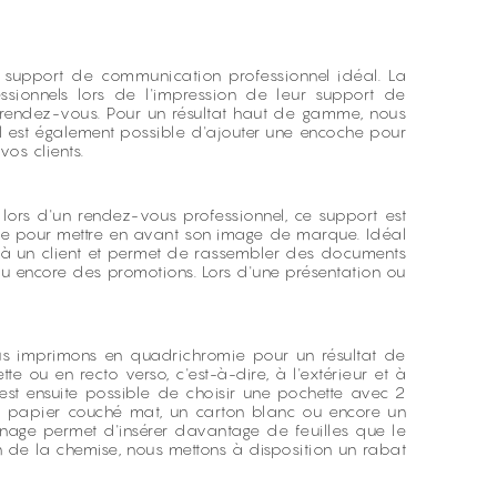
'un support de communication professionnel idéal. La
essionnels lors de l'impression de leur support de
 rendez-vous. Pour un résultat haut de gamme, nous
, il est également possible d'ajouter une encoche pour
vos clients.
lors d'un rendez-vous professionnel, ce support est
prise pour mettre en avant son image de marque. Idéal
 à un client et permet de rassembler des documents
 ou encore des promotions. Lors d'une présentation ou
ous imprimons en quadrichromie pour un résultat de
te ou en recto verso, c'est-à-dire, à l'extérieur et à
est ensuite possible de choisir une pochette avec 2
un papier couché mat, un carton blanc ou encore un
inage permet d'insérer davantage de feuilles que le
n de la chemise, nous mettons à disposition un rabat