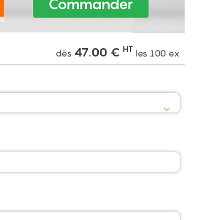
HT
47.00
€
dès
les
100
ex