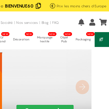
de
BIENVENUE60
Prix les moins chers d'Europe
Excellent
Fabrication française
avis vérifiés
Société
|
Nos services
|
Blog
|
FAQ
PLV
Marquage
Objet
Décoration
Packaging
tand
textile
Pub