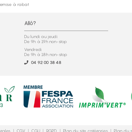
emise à rabat
Allô?
Du lundi au jeudi
De 9h à 19h non-stop
Vendredi
De 9h à 18h non-stop
04 92 00 38 48
égales
|
CGV
|
CGU
|
RGPD
|
Plan du site catégories
|
Plan du s