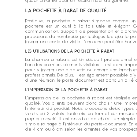
quadrichromie pour un résultat haut de gamme.
LA POCHETTE À RABAT DE QUALITÉ
Pratique, la pochette à rabat s'impose comme un out
pochette est un outil à la fois utile et élégant.
communication. Support de présentation et d'archi
proposons de nombreux pelliculages tels que le pellic
insérer une carte de visite. L'encoche peut être horiz
LES UTILISATIONS DE LA POCHETTE À RABAT
La chemise à rabats est un support professionnel e
l'un des premiers éléments visibles. Il est donc imp
pour y insérer une plaquette ou encore une brochu
professionnels. De plus, il est également possible d
d'une réunion, le porte document est donc un allié de
L'IMPRESSION DE LA POCHETTE À RABAT
L'impression de la pochette à rabat est réalisée 
qualité. Vos clients peuvent donc choisir une impress
l'intérieur du produit. Nous proposons deux types 
volets ou 3 volets. Toutefois, un format sur mesu
papier recyclé. Il est possible de choisir un simp
simple rainage à l'intérieur du porte-document. En 
de 4 cm ou 6 cm selon les attentes de vos prospect