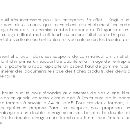
il très intéressant pour les entreprises. En effet, il s'agit d
 Ce sont deux atouts que recherchent essentiellement les prof
vage hors pair, la chemise à rabat apporte de l'élégance à un
ulage brillant, mat, soft touch ou encore l'effet sablé. De plus
ontale, verticale ou horizontale et verticale selon les besoins de 
ssentiel à avoir dans ses supports de communication. En effet, 
ortant d'imprimer un support de qualité et à l'image de l'entre
re, la pochette à rabat apporte un aspect haut de gamme face
'y insérer des documents tels que des fiches produits, des devis
 taille.
en haute qualité pour répondre aux attentes de vos clients. N
ion en quadri en recto, c'est-à-dire, à l'extérieure de la pochet
de formats à savoir le A4 ou le A5. Pour ces deux formats, il 
re est également proposé. Parmi nos supports, nous proposons 
le rainage ou un double rainage selon vos besoins. Le double ra
effet, le double rainage a une tranche de 5mm. Pour l'impressio
s.