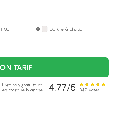
tif 3D
Dorure à chaud
ON TARIF
4.77/5
Livraison gratuite et
en marque blanche
342 votes