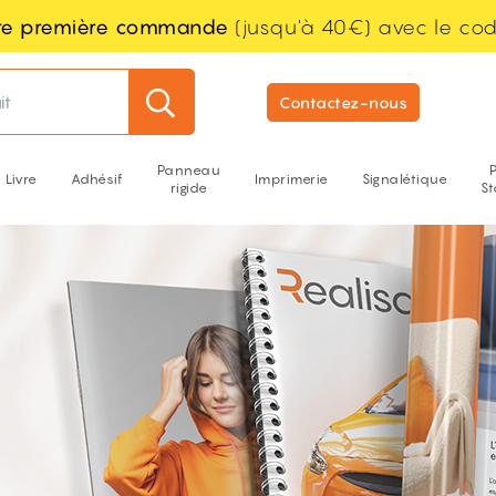
tre première commande
(jusqu'à 40€) avec le co
it
Contactez-nous
Panneau
Livre
Adhésif
Imprimerie
Signalétique
rigide
S