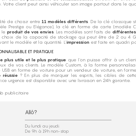
 Votre client peut ainsi véhiculer son image partout dans le quoti
té de choisir entre
11 modèles différents
. De la clé classique
dèle Prestige ou Elégance), la clé en forme de carte (modèle
r le
produit de vos envies
. Les modèles sont faits de
différente
e choix de la capacité de stockage qui peut être de 2 ou 4 G
ant le modèle et la quantité. L'
impression
est faite en quadri po
ONNALISABLE ET PRATIQUE
le plus utile et le plus pratique
que l'on puisse offrir à un cli
eux de vos clients. Le modèle Custom, à la forme personnalisab
 USB en forme de voiture pour un vendeur de voiture, en forme
 réussie
? En plus de marquer les esprits, les cibles de ce
vice urgence est disponible avec une livraison en 24h garantie.
b publicitaire
Allô?
Du lundi au jeudi
De 9h à 19h non-stop