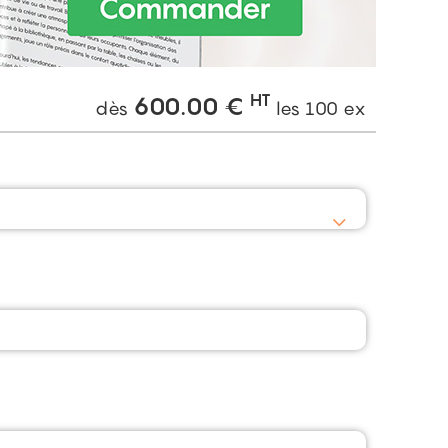
HT
600.00
€
dès
les
100
ex