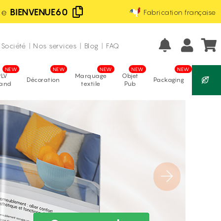
de
BIENVENUE60
Fabrication française
Excellent
Prix les moins chers d'Europe
avis vérifiés
Société
|
Nos services
|
Blog
|
FAQ
PLV
Marquage
Objet
Décoration
Packaging
tand
textile
Pub