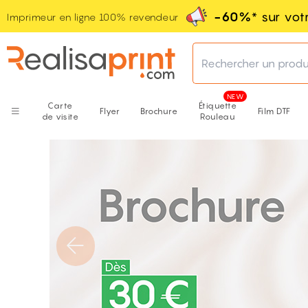
-60%
* sur vo
Imprimeur en ligne 100% revendeur
Rechercher un produ
Carte
Étiquette
Flyer
Brochure
Film DTF
de visite
Rouleau