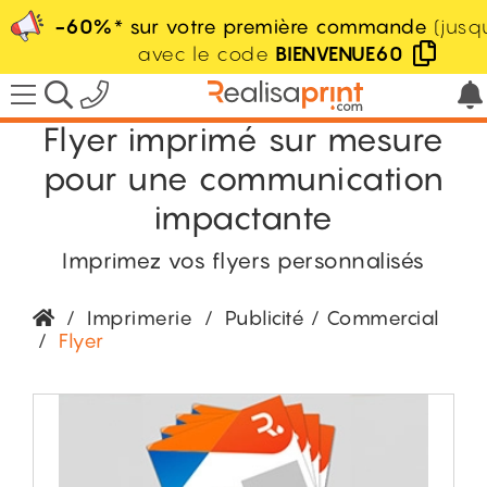
-60%
* sur votre première commande
(jusq
avec le code
BIENVENUE60
Flyer imprimé sur mesure
pour une communication
impactante
Imprimez vos flyers personnalisés
/
Imprimerie
/
Publicité / Commercial
/
Flyer