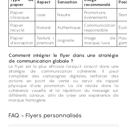
Aspect
Sensation
Pos
papier
recommandé
Papier
Promotions,
Lisse
Neutre
Sta
classique
événements
Papier
Communication
Naturel
Authentique
Éco
recyclé
responsable
Papier
Texturé /
Image de
H
originale
d’exception
premium
marque, luxe
ga
Comment intégrer le flyer dans une stratégie
de communication globale ?
Le flyer est le plus efficace lorsqu’il s’inscrit dans une
stratégie de communication cohérente. Il peut
compléter des campagnes digitales, renforcer des
actions en point de vente ou servir de rappel
physique d’une promotion. La clé réside dans la
cohérence visuelle et la répétition du message sur
différents canaux, afin de créer une expérience de
marque homogène.
FAQ - Flyers personnalisés