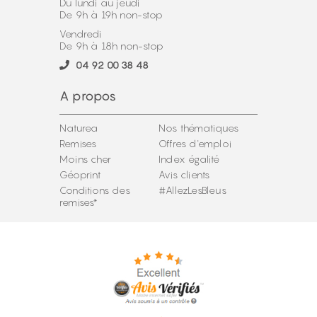
Du lundi au jeudi
De 9h à 19h non-stop
Vendredi
De 9h à 18h non-stop
04 92 00 38 48
A propos
Naturea
Nos thématiques
Remises
Offres d'emploi
Moins cher
Index égalité
Géoprint
Avis clients
Conditions des
#AllezLesBleus
remises*