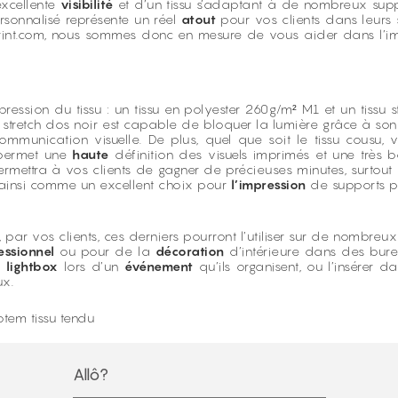
excellente
visibilité
et d’un tissu s’adaptant à de nombreux suppo
ersonnalisé représente un réel
atout
pour vos clients dans leurs s
rint.com, nous sommes donc en mesure de vous aider dans l’imp
ression du tissu : un tissu en polyester 260g/m² M1 et un tissu 
ssu stretch dos noir est capable de bloquer la lumière grâce à so
mmunication visuelle. De plus, quel que soit le tissu cousu, 
e permet une
haute
définition des visuels imprimés et une très b
permettra à vos clients de gagner de précieuses minutes, surtou
t ainsi comme un excellent choix pour
l’impression
de supports pu
, par vos clients, ces derniers pourront l’utiliser sur de nombreux 
essionnel
ou pour de la
décoration
d’intérieure dans des bure
r
lightbox
lors d’un
événement
qu’ils organisent, ou l’insérer 
ux.
otem tissu tendu
Allô?