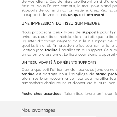
de vos clients. Ces derniers profiteront ainsi d’une 
éclairé… Vous l’aurez compris, le tissu pour stand p
supports de communication visuelle. Chez Realisap
le support de vos clients
unique
et
attrayant
.
UNE IMPRESSION DU TISSU SUR MESURE
Nous proposons deux types de
supports
pour l’imp
entre les deux tissus réside, dans le fait, que le ti
un effet d’obscurcissement pour leur support de co
qualité. En effet, l’impression effectuée sur la toil
l’option jonc
facilite
l’installation du support. Cela 
un salon professionnel. Le tissu pour stand apparaî
UN TISSU ADAPTÉ À DIFFÉRENTS SUPPORTS
Quelle que soit l’utilisation du tissu avec jonc ou non
tendue
est parfaite pour l’habillage de
stand
prof
alors très bien recourir à ce tissu pour habiller leu
atmosphère chaleureuse et donner vie à leurs loca
Recherches associées :
Totem tissu tendu lumineux
,
T
Nos avantages