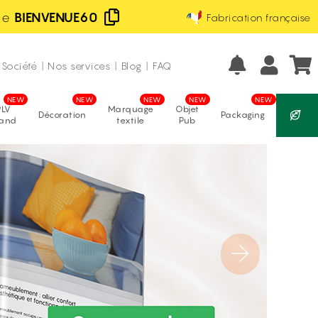
de
BIENVENUE60
Fabrication française
Excellent
Prix les moins chers d'Europe
avis vérifiés
Société
|
Nos services
|
Blog
|
FAQ
PLV
Marquage
Objet
Décoration
Packaging
tand
textile
Pub