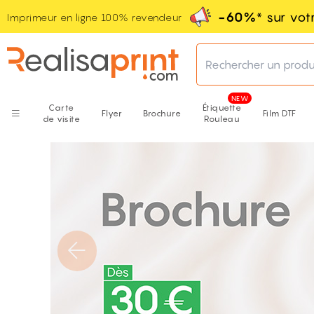
-60%
* sur vo
Imprimeur en ligne 100% revendeur
Rechercher un produ
Carte
Étiquette
Flyer
Brochure
Film DTF
de visite
Rouleau