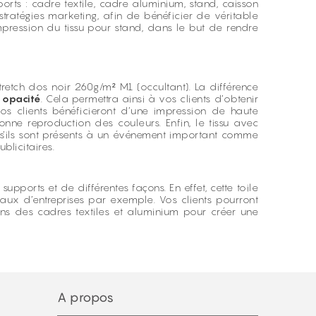
rts : cadre textile, cadre aluminium, stand, caisson
tratégies marketing, afin de bénéficier de véritable
ression du tissu pour stand, dans le but de rendre
stretch dos noir 260g/m² M1 (occultant). La différence
n
opacité
. Cela permettra ainsi à vos clients d’obtenir
vos clients bénéficieront d’une impression de haute
onne reproduction des couleurs. Enfin, le tissu avec
t s’ils sont présents à un événement important comme
blicitaires.
supports et de différentes façons. En effet, cette toile
aux d’entreprises par exemple. Vos clients pourront
dans des cadres textiles et aluminium pour créer une
A propos