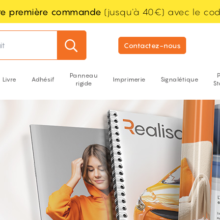
tre première commande
(jusqu'à 40€) avec le co
it
Contactez-nous
Panneau
Livre
Adhésif
Imprimerie
Signalétique
rigide
S