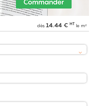
HT
14.44
€
dès
le m²