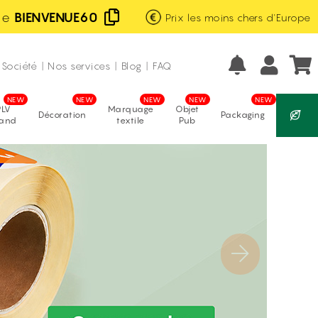
de
BIENVENUE60
Prix les moins chers d'Europe
Excellent
Fabrication française
avis vérifiés
Société
|
Nos services
|
Blog
|
FAQ
PLV
Marquage
Objet
Décoration
Packaging
tand
textile
Pub