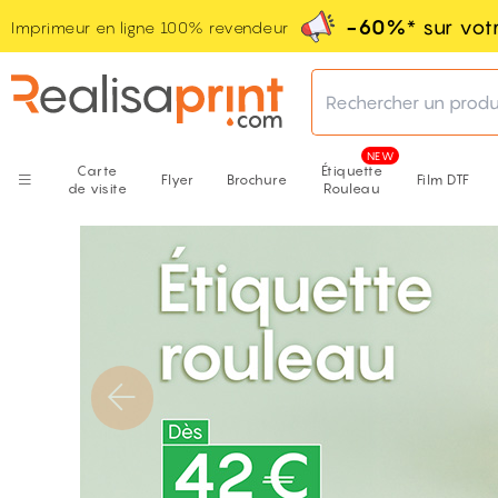
-60%
* sur vo
Imprimeur en ligne 100% revendeur
Rechercher un produ
Carte
Étiquette
Flyer
Brochure
Film DTF
de visite
Rouleau