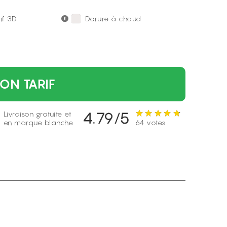
tif 3D
Dorure à chaud
ON TARIF
4.79/5
Livraison gratuite et
en marque blanche
64 votes