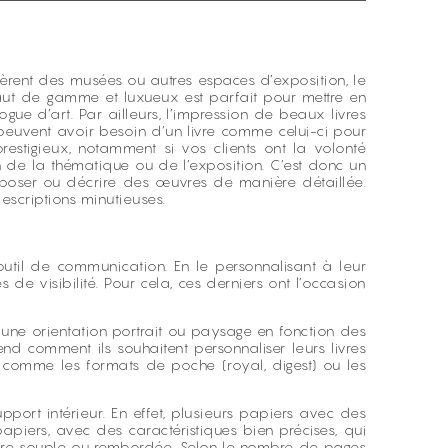
 gèrent des musées ou autres espaces d’exposition, le
haut de gamme et luxueux est parfait pour mettre en
e d’art. Par ailleurs, l’impression de beaux livres
s peuvent avoir besoin d’un livre comme celui-ci pour
estigieux, notamment si vos clients ont la volonté
n de la thématique ou de l’exposition. C’est donc un
exposer ou décrire des œuvres de manière détaillée.
escriptions minutieuses.
 outil de communication. En le personnalisant à leur
 de visibilité. Pour cela, ces derniers ont l’occasion
ur une orientation portrait ou paysage en fonction des
nd comment ils souhaitent personnaliser leurs livres
ux comme les formats de poche (royal, digest) ou les
upport intérieur. En effet, plusieurs papiers avec des
apiers, avec des caractéristiques bien précises, qui
rture souple ou rembordée. Selon le nombre de pages