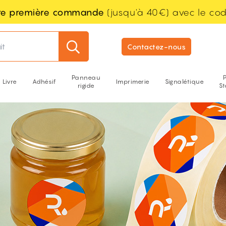
tre première commande
(jusqu'à 40€) avec le co
it
Contactez-nous
Panneau
Livre
Adhésif
Imprimerie
Signalétique
rigide
S