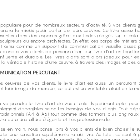
s populaire pour de nombreux secteurs d’activité. Si vos clients
onviendra le mieux pour parler de leurs œuvres. Ce livre assez 
ntes dans des espaces grâce aux textes rédigés sur le catalogu
 sculpteurs ou encore architectes. En effet, ces corps de métier
aît ainsi comme un support de communication visuelle assez pr
donc à vos clients de personnaliser leur livre d’art en fonctio
influente et durable. Les livres d’arts sont alors idéaux pour 
 la véritable histoire d’une œuvre, à travers des images et des d
OMMUNICATION PERCUTANT
es œuvres de vos clients, le livre d’art est aussi un percutant
nt leur image de marque, ce qui est un véritable atout en termes
 va prendre le livre d’art de vos clients. Ils pourront opter po
galement disponibles selon les besoins de vos clients. Tout dépe
us traditionnels (A4 à A6) tout comme des formats plus origina
ivre aura une allure élégante et très professionnelle.
rise en main, nous conseillons à vos clients de bien choisir le s
ter une sensation supplémentaire au livre. Au total, ce sont 6 p
rture où vos clients ont la possibilité d’opter pour une couve