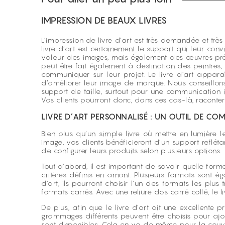
IMPRESSION DE BEAUX LIVRES
L’impression de livre d’art est très demandée et trè
livre d’art est certainement le support qui leur c
valeur des images, mais également des œuvres prése
peut être fait également à destination des peintres,
communiquer sur leur projet. Le livre d’art appar
d’améliorer leur image de marque. Nous conseillons 
support de taille, surtout pour une communication 
Vos clients pourront donc, dans ces cas-là, raconter
LIVRE D’ART PERSONNALISÉ : UN OUTIL DE C
Bien plus qu’un simple livre où mettre en lumière l
image, vos clients bénéficieront d’un support refléta
de configurer leurs produits selon plusieurs options.
Tout d’abord, il est important de savoir quelle forme
critères définis en amont. Plusieurs formats sont é
d’art, ils pourront choisir l’un des formats les pl
formats carrés. Avec une reliure dos carré collé, le l
De plus, afin que le livre d’art ait une excellente p
grammages différents peuvent être choisis pour ajou
sont disponibles. Cela en va de même pour la couve