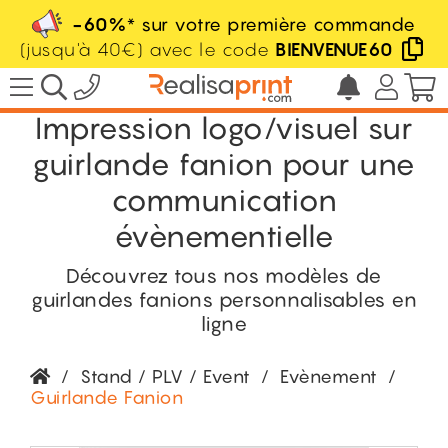
-60%
* sur votre première commande
(jusqu'à 40€) avec le code
BIENVENUE60
Impression logo/visuel sur
guirlande fanion pour une
communication
évènementielle
Découvrez tous nos modèles de
guirlandes fanions personnalisables en
ligne
/
Stand / PLV / Event
/
Evènement
/
Guirlande Fanion