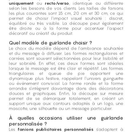
uniquement
ou
recto/verso
, identique ou différente
selon les besoins de vos clients. Les tailles de fanions
les plus courantes sont 15 cm, 20 cm et 30 cm, ce qui
permet de choisir l’impact visuel souhaité : discret,
équilibré ou très visible. La découpe peut également
être droite ou à la forme pour accentuer l’aspect
décoratif ou créatif du produit.
Quel modèle de guirlande choisir ?
Le choix du modèle dépend de l’ambiance souhaitée
et du message à diffuser. Les formes rectangulaires et
carrées sont souvent sélectionnées pour leur lisibilité et
leur sobriété. En effet, ces deux formes sont idéales
lorsque le message est être clair et répétitif. Les formes
triangulaires et queue de pie apportent une
dynamique plus festive, rappelant l’univers guinguette
ou événement convivial. La forme ronde et la forme
arrondie s’intègrent davantage dans des décorations
douces et graphiques. Enfin, la découpe sur mesure
permet de se démarquer totalement, en créant un
support unique aux contours adaptés à un logo, une
mascotte, une silhouette ou un message particulier.
À quelles occasions utiliser une guirlande
personnalisée ?
Les
fanions publicitaires personnalisés
s’adaptent à