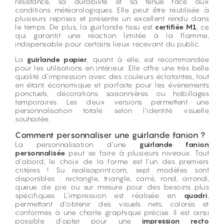
résistance, sa durabilité et sa tenue face aux
conditions météorologiques. Elle peut être réutilisée à
plusieurs reprises et présente un excellent rendu dans
le temps. De plus, la guirlande tissu est
certifiée M1
, ce
qui garantit une réaction limitée à la flamme,
indispensable pour certains lieux recevant du public.
La
guirlande papier
, quant à elle, est recommandée
pour les utilisations en intérieur. Elle offre une très belle
qualité d’impression avec des couleurs éclatantes, tout
en étant économique et parfaite pour les événements
ponctuels, décorations saisonnières ou habillages
temporaires. Les deux versions permettent une
personnalisation totale selon l’identité visuelle
souhaitée.
Comment personnaliser une guirlande fanion ?
La personnalisation d’une
guirlande fanion
personnalisée
peut se faire à plusieurs niveaux. Tout
d’abord, le choix de la forme est l’un des premiers
critères ! Su realisaprint.com, sept modèles sont
disponibles : rectangle, triangle, carré, rond, arrondi,
queue de pie ou sur mesure pour des besoins plus
spécifiques. L’impression est réalisée en
quadri
,
permettant d’obtenir des visuels nets, colorés et
conformes à une charte graphique précise. Il est ainsi
possible d’opter pour une
impression recto