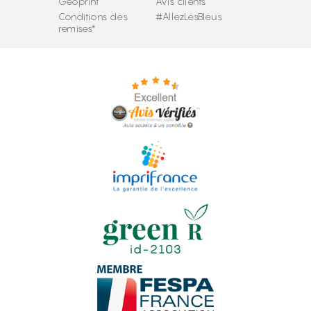
Géoprint
Avis clients
Conditions des
#AllezLesBleus
remises*