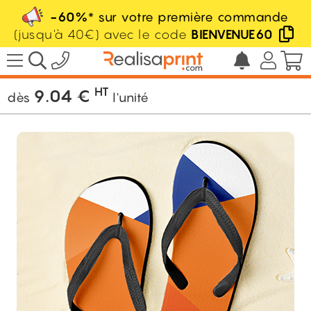
-60%
* sur votre première commande
(jusqu'à 40€) avec le code
BIENVENUE60
/
Objet Pub
/
Et plus encore...
/
Tong
personnalisée
HT
9.04
€
dès
l'unité