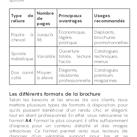
Nombre
Type de
Principaux
Usages
de
reliure
avantages
recommandés
pages
Économique,
Dépliants,
Piqûre à
Jusqu’à
légère,
brochures
cheval
96
pratique
promotionnelles
Ouverture
Catalogues
Spirale
Variable
totale, lecture
techniques,
métallique
facile
menus
Élégante,
Catalogues
Dos carré
Moyen
résistante,
premium,
collé
à élevé
professionnelle
magazines
Les différents formats de la brochure
Selon les besoins et les envies de vos clients, nous
mettons plusieurs types de formats à disposition, pour
qu’ils puissent bénéficier d’un rendu chic et élégant,
tout en étant professionnel. En effet, vous retrouverez le
format
A4
. Format le plus courant, il offre suffisamment
d’espace pour un contenu détaillé et des images
attractives. Ce format permet ainsi aux lecteurs de
disposer d’un véritable support pour lire et se