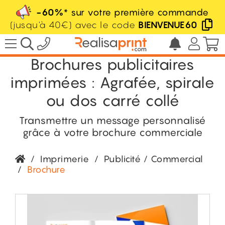
-60%
* sur votre première commande
(jusqu'à 40€) avec le code
BIENVENUE60
Brochures publicitaires
imprimées : Agrafée, spirale
ou dos carré collé
Transmettre un message personnalisé
grâce à votre brochure commerciale
/
Imprimerie
/
Publicité / Commercial
/
Brochure