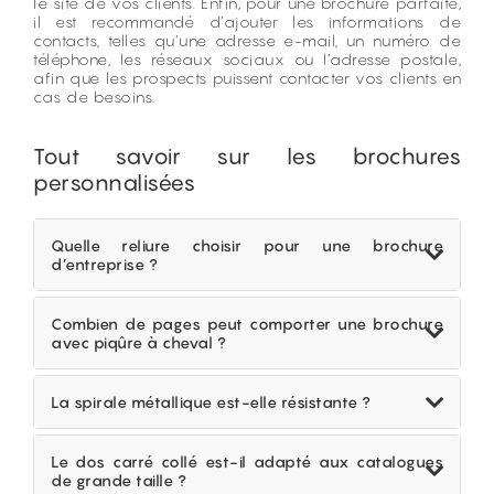
le site de vos clients. Enfin, pour une brochure parfaite,
il est recommandé d’ajouter les informations de
contacts, telles qu’une adresse e-mail, un numéro de
téléphone, les réseaux sociaux ou l’adresse postale,
afin que les prospects puissent contacter vos clients en
cas de besoins.
Tout savoir sur les brochures
personnalisées
Quelle reliure choisir pour une brochure
d’entreprise ?
Le choix de la reliure dépend principalement du
nombre de pages et de l’usage prévu pour la
Combien de pages peut comporter une brochure
brochure. La piqûre à cheval est adaptée aux
avec piqûre à cheval ?
projets simples, la spirale métallique facilite une
consultation fréquente et le dos carré collé
Une brochure avec piqûre à cheval peut
apporte une finition plus professionnelle et
comporter jusqu’à 96 pages maximum. Cette
La spirale métallique est-elle résistante ?
premium.
reliure est idéale pour les catalogues légers, les
programmes d’événements ou les brochures
Oui, la spirale métallique est particulièrement
commerciales de taille moyenne.
résistante et conçue pour un usage régulier.
Le dos carré collé est-il adapté aux catalogues
Associée à un papier de grammage adapté, elle
de grande taille ?
permet une manipulation fréquente tout en