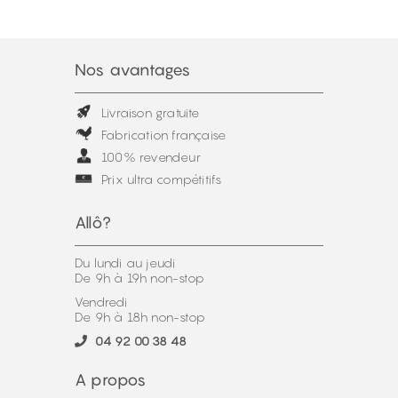
permettent de présenter une entreprise, des
services ou une gamme de produits de manière
structurée et durable.
Nos avantages
Livraison gratuite
Fabrication française
100% revendeur
Prix ultra compétitifs
Allô?
Du lundi au jeudi
De 9h à 19h non-stop
Vendredi
De 9h à 18h non-stop
04 92 00 38 48
A propos