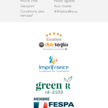
Moins cher
Index égalité
Géoprint
Avis clients
Conditions des
#AllezLesBleus
remises*