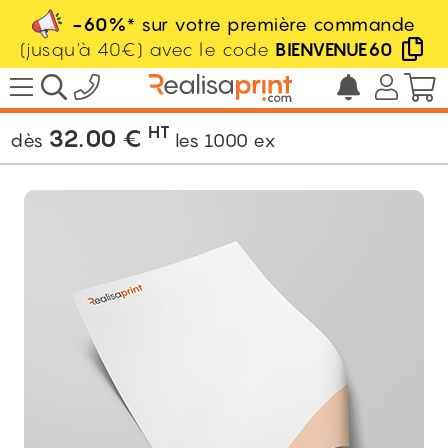
-60%
* sur votre première commande
(jusqu'à 40€) avec le code
BIENVENUE60
/
Imprimerie
/
Administratif
/
Tête de
lettre
HT
32.00
€
dès
les
1000
ex