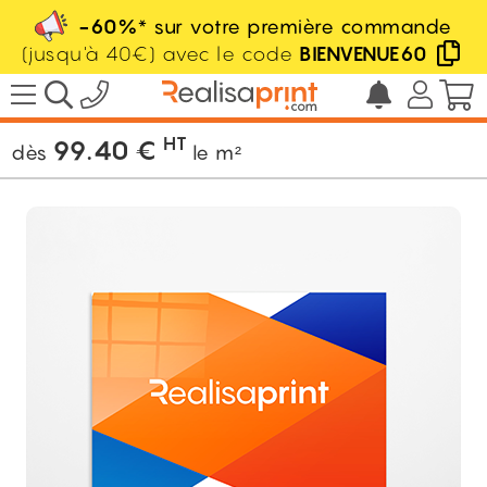
-60%
* sur votre première commande
(jusqu'à 40€) avec le code
BIENVENUE60
/
Signalétique
/
Panneau rigide
/
Plexiglas
10mm
HT
99.40
€
dès
le m²