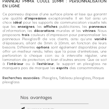
PANNEAU PMMA COULÉ 10MM : PERSONNALISATION
EN LIGNE
Ce panneau dispose d'une surface plane et lisse qui garantit
une qualité
d'impression
exceptionnelle. Il en fait ainsi un
choix
idéal
pour les supports de communication visuelle tels
que les
enseignes
, les
affiches
publicitaires, les
panneaux
d'information, les
décorations
murales et les
vitrines
. Nous
proposons
trois
couleurs d'impression pour personnaliser les
panneaux Plexiglas® de vos clients, ainsi qu'une
variété
d'épaisseurs, allant de
3mm
à 10mm, en fonction de leurs
besoins. Différentes
options
sont également disponibles pour
offrir un meilleur rendu, telles que la pose d'entretoises, une
perforation à chaque coin ou à intervalle régulier, une
lamination de protection, et bien d'autres encore. Que ce soit
à
l'intérieur
ou à
l'extérieur
, le support en plexiglass ne
manquera pas de marquer les
esprits
des consommateurs.
Recherches associées :
Plexiglas
,
Tableau plexiglass
,
Plaque
plexiglass
Nos avantages