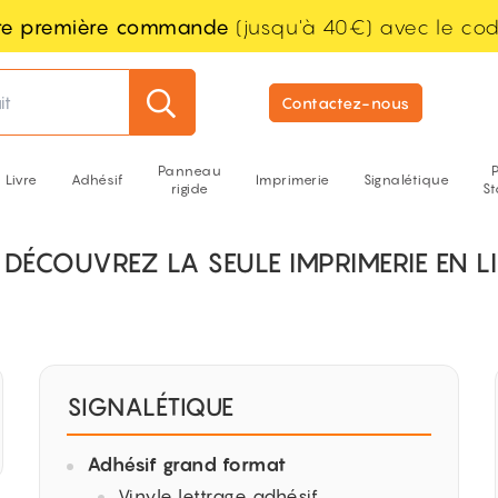
tre première commande
(jusqu'à 40€) avec le co
it
Contactez-nous
Panneau
Livre
Adhésif
Imprimerie
Signalétique
rigide
S
, DÉCOUVREZ LA SEULE IMPRIMERIE EN 
SIGNALÉTIQUE
Adhésif grand format
Vinyle lettrage adhésif