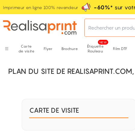
-60%
* sur vo
Imprimeur en ligne 100% revendeur
Rechercher un produ
Carte
Étiquette
Flyer
Brochure
Film DTF
de visite
Rouleau
PLAN DU SITE DE REALISAPRINT.COM
CARTE DE VISITE