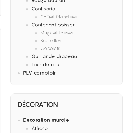
Badge bouton
Confiserie
Coffret friandises
Contenant boisson
Mugs et tasses
Bouteilles
Gobelets
Guirlande drapeau
Tour de cou
PLV comptoir
DÉCORATION
Décoration murale
Affiche