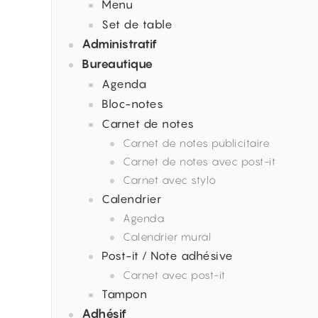
Menu
Set de table
Administratif
Bureautique
Agenda
Bloc-notes
Carnet de notes
Carnet de notes publicitaire
Carnet de notes avec post-it
Carnet avec stylo
Calendrier
Agenda
Calendrier mural
Post-it / Note adhésive
Carnet avec post-it
Tampon
Adhésif