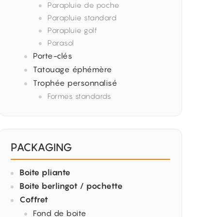
Parapluie de poche
Parapluie standard
Parapluie golf
Parasol
Porte-clés
Tatouage éphémère
Trophée personnalisé
Formes standards
PACKAGING
Boite pliante
Boite berlingot / pochette
Coffret
Fond de boite