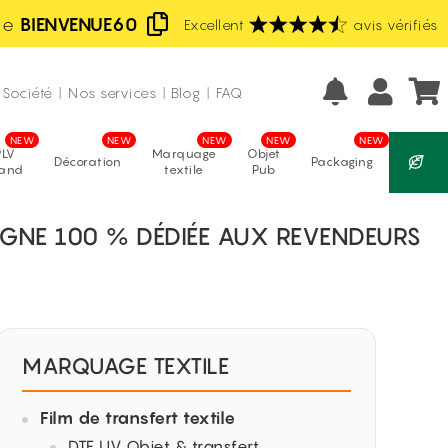
de
BIENVENUE60
Excellent
Fabrication française
avis vérifiés
Prix les moins chers d'Europe
Société
|
Nos services
|
Blog
|
FAQ
PLV
Marquage
Objet
Décoration
Packaging
tand
textile
Pub
LIGNE 100 % DÉDIÉE AUX REVENDEURS
MARQUAGE TEXTILE
Film de transfert textile
DTF UV Objet & transfert