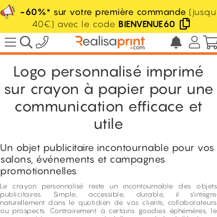
-60%
* sur votre première commande
(jusqu
40€) avec le code
BIENVENUE60
/
Fournitures de bureau & écriture
/
Écriture
/
Crayon
Logo personnalisé imprimé
sur crayon à papier pour une
communication efficace et
utile
Un objet publicitaire incontournable pour vos
salons, événements et campagnes
promotionnelles
Le crayon personnalisé reste un incontournable des objets
publicitaires. Simple, accessible, durable, il s’intègre
naturellement dans le quotidien de vos clients, collaborateurs
ou prospects. Contrairement à certains goodies éphémères, le