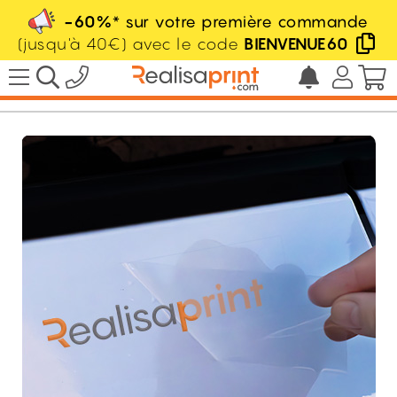
-60%
* sur votre première commande
(jusqu'à 40€) avec le code
BIENVENUE60
/
Adhésif
/
Stickers
/
Sticker transfert
HT
0.46
€
dès
l'unité