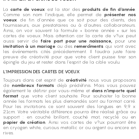
La
carte de voeux
est la star des
produits de fin d'année
.
Comme son nom l'indique, elle permet de
présenter nos
voeux
de fin d'année que ce soit pour des clients, des
fournisseurs, aux prestataires ou à d'autres collaborateurs.
Ainsi, on voir souvent la formule « bonne année » sur les
cartes de voeux. Mais attention car la carte de v?ux peut
aussi servir de
faire part pour une naissance,
pour une
invitation à un mariage
ou des
remercîments
qui vont avec
les événements cités précédemment. Il faudra juste faire
preuve de créativité pour que votre client puisse tirer son
épingle du jeu et rester dans l'esprit de la cible voulu.
L'IMPRESSION DES CARTES DE VOEUX
Toujours dans cet esprit de
créativité
nous vous proposons
de
nombreux formats
déjà prédéfinis. Mais vous pouvez
également le définir par vous-même et
dans n'importe quel
format
que votre client souhaite. Pour souhaiter la bonne
année les formats les plus demandés sont au format carré.
Pour les invitations ce sont souvent des longues en 9,9 x
21cm. Votre véritable différence pourra être réalisé grâce au
support : en couché brillant, couché mat, recyclé ou en
papier de création
. Ainsi vos cartes de v?ux pourront être
en cryogen white, curious metallic or ou argent ou encore en
rives.