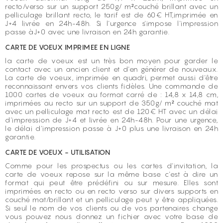
recto/verso sur un support 250g/ m²couché brillant avec un
pelliculage brillant recto, le tarif est de 60€ HT,imprimée en
J+4 livrée en 24h-48h. Si l'urgence s'impose l'impression
passe àJ+0 avec une livraison en 24h garantie.
CARTE DE VOEUX IMPRIMEE EN LIGNE
la carte de voeux est un très bon moyen pour garder le
contact avec un ancien client et d'en générer de nouveaux.
La carte de voeux, imprimée en quadri, permet aussi d'être
reconnaissant envers vos clients fidèles. Une commande de
1000 cartes de voeux au format carré de : 14,8 x 14,8 cm,
imprimées au recto sur un support de 350g/ m² couché mat
avec un pelliculage mat recto est de 120€ HT avec un délai
d'impression de J+4 et livrée en 24h-48h. Pour une urgence,
le délai d'impression passe à J+0 plus une livraison en 24h
garantie.
CARTE DE VOEUX - UTILISATION
Comme pour les prospectus ou les cartes d'invitation, la
carte de voeux repose sur la même base c'est à dire un
format qui peut être prédéfini ou sur mesure. Elles sont
imprimées en recto ou en recto verso sur divers supports en
couché mat/brillant et un pelliculage peut y être appliquées.
Si seul le nom de vos clients ou de vos partenaires change
vous pouvez nous donnez un fichier avec votre base de