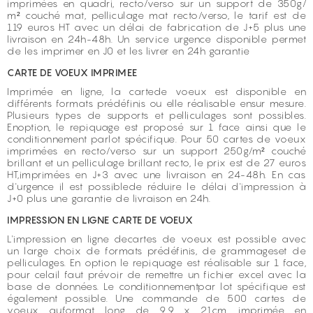
imprimées en quadri, recto/verso sur un support de 350g/
m² couché mat, pelliculage mat recto/verso, le tarif est de
119 euros HT avec un délai de fabrication de J+5 plus une
livraison en 24h-48h. Un service urgence disponible permet
de les imprimer en J0 et les livrer en 24h garantie
CARTE DE VOEUX IMPRIMEE
Imprimée en ligne, la cartede voeux est disponible en
différents formats prédéfinis ou elle réalisable ensur mesure.
Plusieurs types de supports et pelliculages sont possibles.
Enoption, le repiquage est proposé sur 1 face ainsi que le
conditionnement parlot spécifique. Pour 50 cartes de voeux
imprimées en recto/verso sur un support 250g/m² couché
brillant et un pelliculage brillant recto, le prix est de 27 euros
HT,imprimées en J+3 avec une livraison en 24-48h. En cas
d'urgence il est possiblede réduire le délai d'impression à
J+0 plus une garantie de livraison en 24h.
IMPRESSION EN LIGNE CARTE DE VOEUX
L'impression en ligne decartes de voeux est possible avec
un large choix de formats prédéfinis, de grammageset de
pelliculages. En option le repiquage est réalisable sur 1 face,
pour celail faut prévoir de remettre un fichier excel avec la
base de données. Le conditionnementpar lot spécifique est
également possible. Une commande de 500 cartes de
voeux auformat long de 9,9 x 21cm, imprimée en