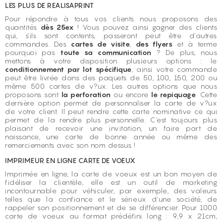
LES PLUS DE REALISAPRINT
Pour répondre à tous vos clients nous proposons des
quantités
dès 25ex
! Vous pouvez ainsi gagner des clients
qui, s'ils sont contents, passeront peut être d'autres
commandes. Des
cartes de visite
,
des flyers
et à terme
pourquoi pas
toute sa communication
? De plus, nous
mettons à votre disposition plusieurs options : le
conditionnement par lot spécifique
, ainsi votre commande
peut être livrée dans des paquets de 50, 100, 150, 200 ou
même 500 cartes de v?ux. Les autres options que nous
proposons sont
la perforation
ou encore
le repiquage
. Cette
dernière option permet de personnaliser la carte de v?ux
de votre client. Il peut rendre cette carte nominative ce qui
permet de la rendre plus personnelle. C'est toujours plus
plaisant de recevoir une invitation, un faire part de
naissance, une carte de bonne année ou même des
remerciements avec son nom dessus !
IMPRIMEUR EN LIGNE CARTE DE VOEUX
Imprimée en ligne, la carte de voeux est un bon moyen de
fidéliser la clientèle, elle est un outil de marketing
incontournable pour véhiculer, par exemple, des valeurs
telles que la confiance et le sérieux d'une société, de
rappeler son positionnement et de se différencier. Pour 1000
carte de voeux au format prédéfini long : 9,9 x 21cm,