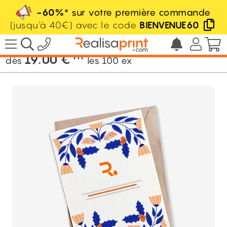
-60%
* sur votre première commande
(jusqu'à 40€) avec le code
BIENVENUE60
/
Imprimerie
/
Carterie
/
Carte de voeux
HT
19.00
€
dès
les
100
ex