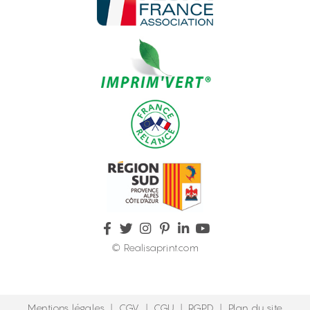
© Realisaprint.com
Mentions légales
|
CGV
|
CGU
|
RGPD
|
Plan du site