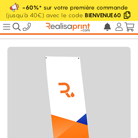
-60%
* sur votre première commande
(jusqu'à 40€) avec le code
BIENVENUE60
/
Signalétique
/
Banner extérieur
HT
177.00
€
dès
l'unité