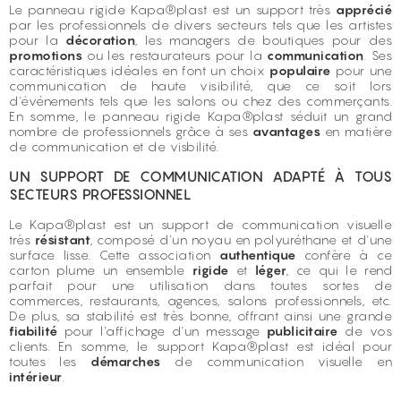
Le panneau rigide
Kapa®plast
est un support très
apprécié
par les professionnels de divers secteurs tels que les artistes
pour la
décoration
, les managers de boutiques pour des
promotions
ou les restaurateurs pour la
communication
. Ses
caractéristiques idéales en font un choix
populaire
pour une
communication de haute visibilité, que ce soit lors
d'événements tels que les salons ou chez des commerçants.
En somme, le panneau rigide Kapa®plast séduit un grand
nombre de professionnels grâce à ses
avantages
en matière
de communication et de visbilité.
UN SUPPORT DE COMMUNICATION ADAPTÉ À TOUS
SECTEURS PROFESSIONNEL
Le Kapa®plast est un support de communication visuelle
très
résistant
, composé d'un noyau en polyuréthane et d'une
surface lisse. Cette association
authentique
confère à ce
carton plume un ensemble
rigide
et
léger
, ce qui le rend
parfait pour une utilisation dans toutes sortes de
commerces, restaurants, agences, salons professionnels, etc.
De plus, sa stabilité est très bonne, offrant ainsi une grande
fiabilité
pour l'affichage d'un message
publicitaire
de vos
clients. En somme, le support Kapa®plast est idéal pour
toutes les
démarches
de communication visuelle en
intérieur
.