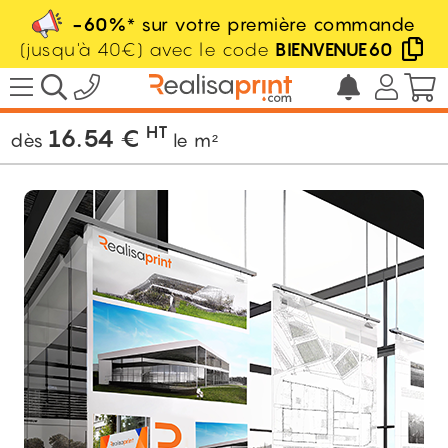
-60%
* sur votre première commande
(jusqu'à 40€) avec le code
BIENVENUE60
/
Panneau rigide
/
Panneau carton plume
/
Kapaplast
HT
16.54
€
dès
le m²