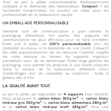
Avec ce pot à pâtes personnalisable, Realisaprint.com
s'adapte à la demande des restaurateurs.
Compact
, il est
facilement transportable. Ce produit est idéal pour les
professionnels de la restauration rapide.
UN EMBALLAGE PERSONNALISABLE
Véritable outil de communication à part entière, le
packaging alimentaire
fait partie des supports de
communication les plus efficaces pour se faire connaître.
Notre pot à pâtes est
100% personnalisable
afin de
s'adapter au mieux à la demande de vos clients. L'objectif
de cette personnalisation est de retrouver l'identité visuelle
de votre marque au travers de supports originaux
permettant, ainsi, de se démarquer. Notre large gamme de
packaging, vous permet de proposer à vos clients exerçant
dans le secteur de la restauration, différents choix
d'emballages afin de compléter sa collection :
boîte à
gâteau
,
étui à frite
...
LA QUALITÉ AVANT TOUT
Le pot à pâtes est disponible en
4 supports
bien distincts.
2
Nous proposons le
carton blanc 350g/m
, le
carton blanc
2
2
intérieur gris 350g/m
, le
carton blanc alimentaire 280g/m
,
2
et le
carton blanc intérieur kraft 285g/m
. Pour une
meilleure durabilité du produit, nos packagings alimentaires