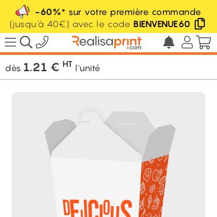
-60%
* sur votre première commande
(jusqu'à 40€) avec le code
BIENVENUE60
/
Packaging
/
Packaging alimentaire
/
Pot
à pâtes
HT
1.21
€
dès
l'unité