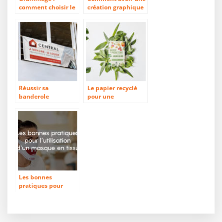
comment choisir le
création graphique
bon support
pertinente ?
d’impression ?
Réussir sa
Le papier recyclé
banderole
pour une
publicitaire
communication
éco-responsable
Les bonnes
pratiques pour
l’utilisation d’un
masque