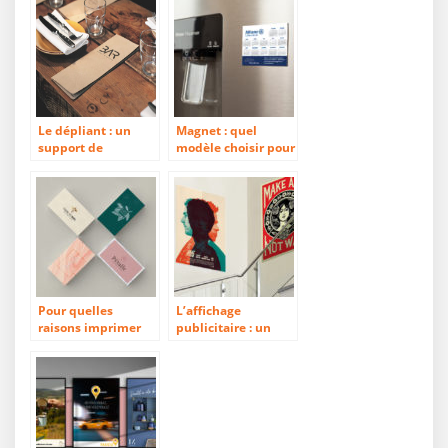
Le dépliant : un
Magnet : quel
support de
modèle choisir pour
communication aux
réussir ses
multiples usages
démarches
marketing ?
Pour quelles
L’affichage
raisons imprimer
publicitaire : un
une carte de visite ?
support de
communication
populaire et
efficace