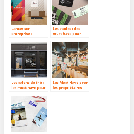
Lancer son
Les stades : des
entreprise :
must have pour
communiquer son
soutenir son équipe
image efficacement
favorite
Les salons de thé :
Les Must Have pour
les must have pour
les propriétaires
accueillir les clients
d’hôtels/restaurants