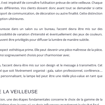
l est impératif de connaître l’utilisation prévue de cette veilleuse. Chaque
ues différentes. Vos clients doivent donc avant tout se demander si cette
pport de communication, de décoration ou autre finalité. Cette distinction
eption ultérieures.
eureuse dans un salon ou un bureau, l’accent devra être mis sur des
possibilité de variation d’intensité et éventuellement des jeux de couleurs.
ent être privilégiés pour diffuser la lumière de manière subtile.
’aspect esthétique prime. Elle peut devenir une pièce maîtresse de la pièce,
 ainsi soigneusement choisis pour s’harmoniser avec.
 l’accent devra être mis sur son design et le message à transmettre. Cet
el que soit l’événement organisé : gala, salon professionnel, conférence….
a personnalisant, la lampe led peut être une réelle plus-value en tant que
E LA VEILLEUSE
ion, une des étapes fondamentales concerne le choix de la gamme de la
gliger dans le sens où ce choix influencera grandement le résultat final.