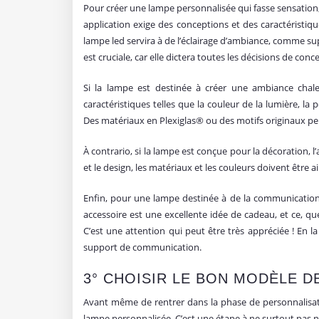
Pour créer une lampe personnalisée qui fasse sensation, i
application exige des conceptions et des caractéristiq
lampe led servira à de l’éclairage d’ambiance, comme su
est cruciale, car elle dictera toutes les décisions de conc
Si la lampe est destinée à créer une ambiance chal
caractéristiques telles que la couleur de la lumière, la 
Des matériaux en Plexiglas® ou des motifs originaux peuv
À contrario, si la lampe est conçue pour la décoration, l
et le design, les matériaux et les couleurs doivent être
Enfin, pour une lampe destinée à de la communication,
accessoire est une excellente idée de cadeau, et ce, qu
C’est une attention qui peut être très appréciée ! En l
support de communication.
3° CHOISIR LE BON MODÈLE D
Avant même de rentrer dans la phase de personnalisat
lampe personnalisée. C’est une étape à ne surtout pas né