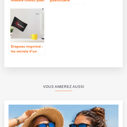
modèle choisir pour
publicitaire
réussir ses
percutant
démarches
marketing ?
Drapeau imprimé :
les secrets d’un
outil populaire
VOUS AIMEREZ AUSSI