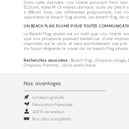
Dans cette dernière, vos clients pourront faire le
51,5cm), taille M (3 mètres de haut, voile de 246,9 
x 88cm). Avec ces différentes propositions, vos clie
apportera le beach flag plume. Les beach flag de la
UN BEACH FLAG PLUME POUR TOUTES COMMUNICATIO
Le Beach Flag plume est un outil que vos clients vont
que vos prospects puissent bénéficier d'une impressi
imprimée sur le recto et sera parfaitement vue par 
de façon élégante le visuel de ce beach flag plume p
Recherches associées :
Beach flag
,
Drapeau plage
,
Drapeau flamme
,
Voile publicitaire
Nos avantages
Livraison gratuite
Fabrication française
100% revendeur
Prix ultra compétitifs