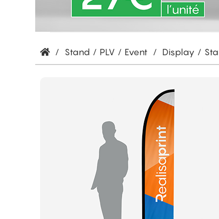
/
Stand / PLV / Event
/
Display / St