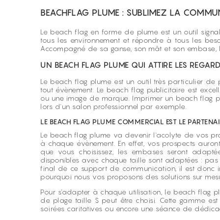
BEACHFLAG PLUME : SUBLIMEZ LA COMMUN
Le beach flag en forme de plume est un outil signalé
tous les environnement et répondre à tous les beso
Accompagné de sa ganse, son mât et son embase, le
UN BEACH FLAG PLUME QUI ATTIRE LES REGAR
Le beach flag plume est un outil très particulier de 
tout évènement. Le beach flag publicitaire est excel
ou une image de marque. Imprimer un beach flag plu
lors d'un salon professionnel par exemple.
LE BEACH FLAG PLUME COMMERCIAL EST LE PARTENAI
Le beach flag plume va devenir l'acolyte de vos pr
à chaque évènement. En effet, vos prospects auront l
que vous choisissez, les embases seront adaptée
disponibles avec chaque taille sont adaptées : pas 
final de ce support de communication, il est donc imp
pourquoi nous vos proposons des solutions sur mesu
Pour s'adapter à chaque utilisation, le beach fla
de plage taille S peut être choisi. Cette gamme est
soirées caritatives ou encore une séance de dédicac