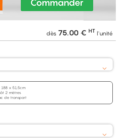
HT
75.00
€
dès
l'unité
le 188 x 51,5cm
ât 2 mètres
ac de transport