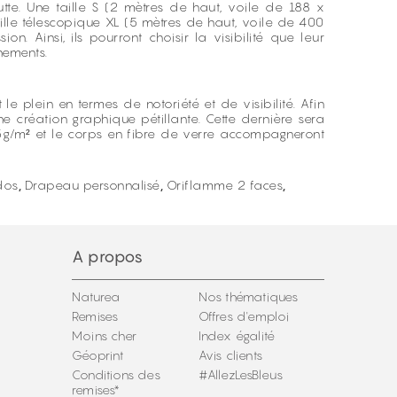
tte. Une taille S (2 mètres de haut, voile de 188 x
aille télescopique XL (5 mètres de haut, voile de 400
n. Ainsi, ils pourront choisir la visibilité que leur
nements.
le plein en termes de notoriété et de visibilité. Afin
ne création graphique pétillante. Cette dernière sera
115g/m² et le corps en fibre de verre accompagneront
dos
,
Drapeau personnalisé
,
Oriflamme 2 faces
,
A propos
Naturea
Nos thématiques
Remises
Offres d'emploi
Moins cher
Index égalité
Géoprint
Avis clients
Conditions des
#AllezLesBleus
remises*