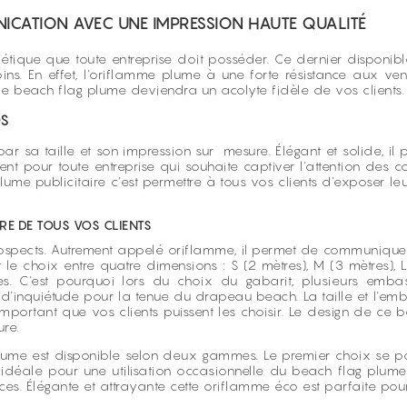
ICATION AVEC UNE IMPRESSION HAUTE QUALITÉ
tique que toute entreprise doit posséder. Ce dernier disponible
ins. En effet, l'oriflamme plume à une forte résistance aux ven
 beach flag plume deviendra un acolyte fidèle de vos clients
DS
par sa taille et son impression sur mesure. Élégant et solide, il 
lent pour toute entreprise qui souhaite captiver l'attention des
me publicitaire c'est permettre à tous vos clients d'exposer le
RE DE TOUS VOS CLIENTS
ospects. Autrement appelé oriflamme, il permet de communiquer
e choix entre quatre dimensions : S (2 mètres), M (3 mètres), L (
s. C'est pourquoi lors du choix du gabarit, plusieurs embas
d'inquiétude pour la tenue du drapeau beach. La taille et l'em
ortant que vos clients puissent les choisir. Le design de ce beac
re.
g plume est disponible selon deux gammes. Le premier choix se
 idéale pour une utilisation occasionnelle du beach flag plume
es. Élégante et attrayante cette oriflamme éco est parfaite pou