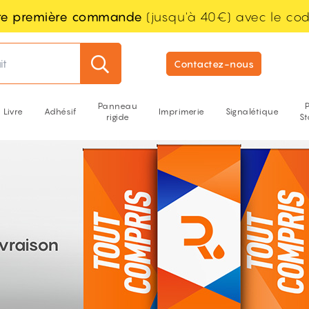
tre première commande
(jusqu'à 40€) avec le co
it
Contactez-nous
Panneau
Livre
Adhésif
Imprimerie
Signalétique
rigide
S