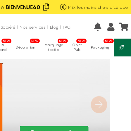
de
BIENVENUE60
Prix les moins chers d'Europe
Excellent
Fabrication française
avis vérifiés
Société
|
Nos services
|
Blog
|
FAQ
PLV
Marquage
Objet
Décoration
Packaging
tand
textile
Pub