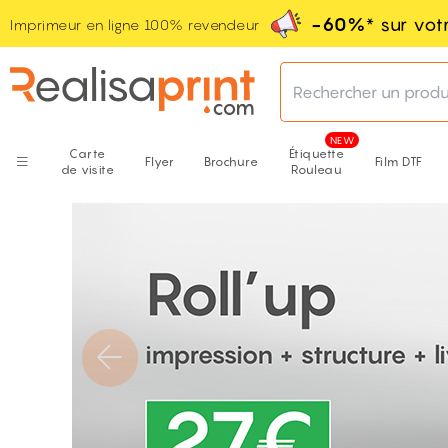
-60%
* sur vo
Imprimeur en ligne 100% revendeur
Rechercher un produ
Carte
Étiquette
Flyer
Brochure
Film DTF
de visite
Rouleau