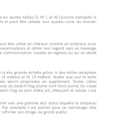
 en quatre tailles (S, M, L et XL) pourra s'adapter à
ts et peut être utilisée aux quatre coins du monde.
.
peut être utilisé en intérieur comme en extérieur pour
 consommateurs et attirer leur regard vers un message
ur communication visuelle en agence ou sur un stand
 à très grande échelle grâce à des tailles adaptées
4 mètres) et XL (5 mètres). Quelle que soit la taille
es seront proposées en supplément. Toutes celles
base du beach flag plume vont faire partie du visuel
h flag se doit d'être joli, attrayant et solide, c'est
 porte vers une gamme éco dans laquelle le drapeau
. Par exemple il est parfait pour un vernissage, des
r afficher son image au grand public.