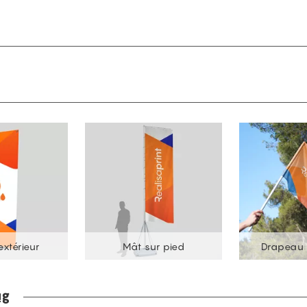
xtérieur
Mât sur pied
Drapeau 
ag