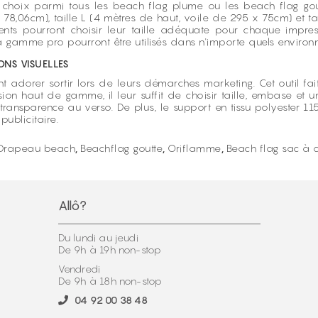
ur choix parmi tous les beach flag plume ou les beach flag gou
x 78,06cm), taille L (4 mètres de haut, voile de 295 x 75cm) et t
nts pourront choisir leur taille adéquate pour chaque impressio
 gamme pro pourront être utilisés dans n'importe quels environ
NS VISUELLES
 adorer sortir lors de leurs démarches marketing. Cet outil fait 
on haut de gamme, il leur suffit de choisir taille, embase et u
transparence au verso. De plus, le support en tissu polyester 
ublicitaire.
Drapeau beach
,
Beachflag goutte
,
Oriflamme
,
Beach flag sac à 
Allô?
Du lundi au jeudi
De 9h à 19h non-stop
Vendredi
De 9h à 18h non-stop
04 92 00 38 48