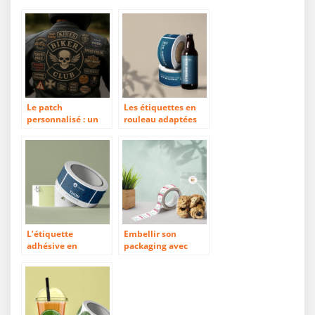
Le patch
Les étiquettes en
personnalisé : un
rouleau adaptées
outil textile au
aux bouteilles
service de tous les
métiers et secteurs
L’étiquette
Embellir son
adhésive en
packaging avec
rouleau pour le
l’étiquette en
secteur de
rouleau
l’agroalimentaire