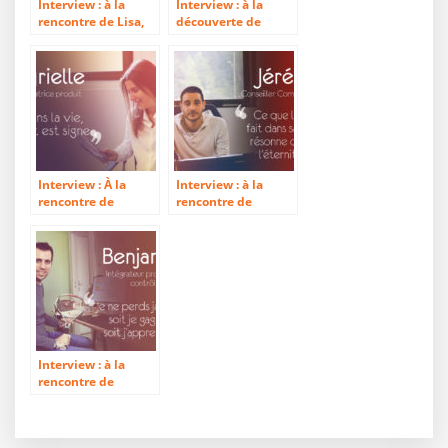
Interview : à la
Interview : à la
rencontre de Lisa,
découverte de
infographiste
Pierre, opérateur
passionnée !
numérique casse-
cou
Interview : À la
Interview : à la
rencontre de
rencontre de
Cyrielle,
Jérémy, conseiller
intégratrice produit
commercial
passionnée de
l’imprimerie
Interview : à la
rencontre de
Benjamin,
intégrateur produit
et contrôleur flux