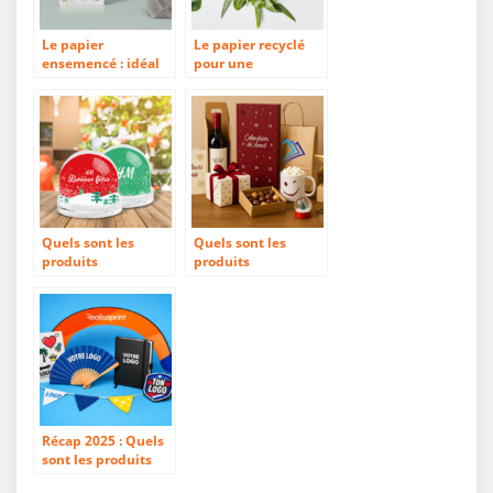
Le papier
Le papier recyclé
ensemencé : idéal
pour une
pour une
communication
communication
éco-responsable
éco-responsable et
artisanale
Quels sont les
Quels sont les
produits
produits
incontournables
incontournables
pour Noël ?
pour les fêtes de fin
d’année ?
Récap 2025 : Quels
sont les produits
qui ont marqué