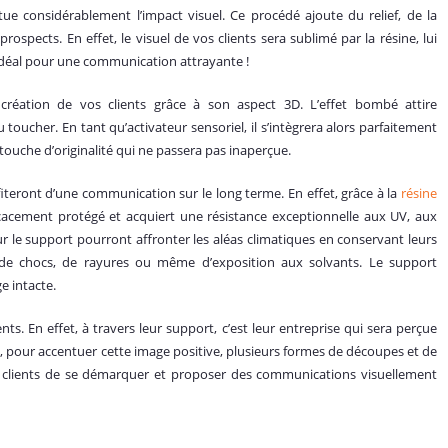
ue considérablement l’impact visuel. Ce procédé ajoute du relief, de la
ospects. En effet, le visuel de vos clients sera sublimé par la résine, lui
déal pour une communication attrayante !
création de vos clients grâce à son aspect 3D. L’effet bombé attire
u toucher. En tant qu’activateur sensoriel, il s’intègrera alors parfaitement
 touche d’originalité qui ne passera pas inaperçue.
iteront d’une communication sur le long terme. En effet, grâce à la
résine
cacement protégé et acquiert une résistance exceptionnelle aux UV, aux
ur le support pourront affronter les aléas climatiques en conservant leurs
il, de chocs, de rayures ou même d’exposition aux solvants. Le support
e intacte.
nts. En effet, à travers leur support, c’est leur entreprise qui sera perçue
, pour accentuer cette image positive, plusieurs formes de découpes et de
os clients de se démarquer et proposer des communications visuellement