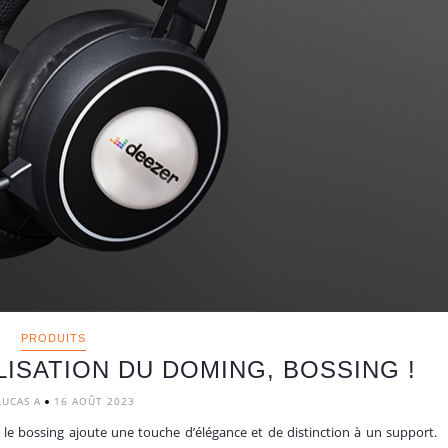
PRODUITS
LISATION DU DOMING, BOSSING !
LUCAS A
16 AOÛT 2023
 le bossing ajoute une touche d’élégance et de distinction à un support.