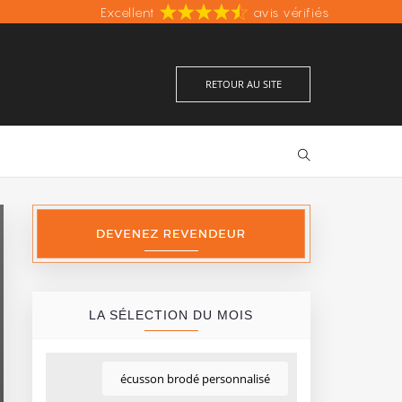
Excellent
Fabrication française
avis vérifiés
Prix les moins chers d'Europe
RETOUR AU SITE
LA SÉLECTION DU MOIS
écusson brodé personnalisé