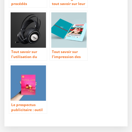
procédés
tout savoir sur leur
d’impression
utilisation !
Tout savoir sur
Tout savoir sur
l’utilisation du
l’impression des
doming, bossing !
pochettes à rabat
Le prospectus
publicitaire : outil
de communication
pour tout type de
campagne