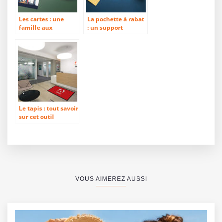
Les cartes : une
La pochette à rabat
famille aux
: un support
multiples
administratif aux
possibilités
multiples options
d’impression
d’impression
Le tapis : tout savoir
sur cet outil
publicitaire
VOUS AIMEREZ AUSSI