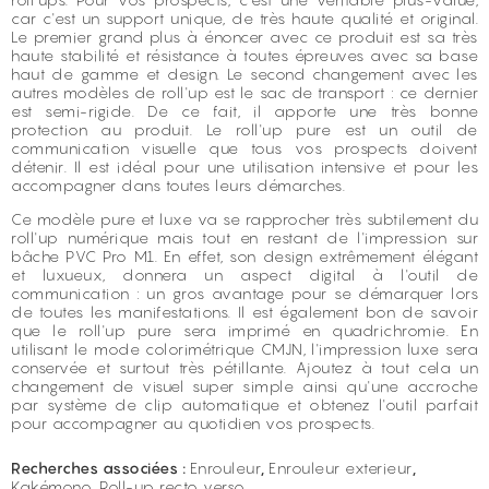
car c'est un support unique, de très haute qualité et original.
Le premier grand plus à énoncer avec ce produit est sa très
haute stabilité et résistance à toutes épreuves avec sa base
haut de gamme et design. Le second changement avec les
autres modèles de roll'up est le sac de transport : ce dernier
est semi-rigide. De ce fait, il apporte une très bonne
protection au produit. Le roll'up pure est un outil de
communication visuelle que tous vos prospects doivent
détenir. Il est idéal pour une utilisation intensive et pour les
accompagner dans toutes leurs démarches.
Ce modèle pure et luxe va se rapprocher très subtilement du
roll'up numérique mais tout en restant de l'impression sur
bâche PVC Pro M1. En effet, son design extrêmement élégant
et luxueux, donnera un aspect digital à l'outil de
communication : un gros avantage pour se démarquer lors
de toutes les manifestations. Il est également bon de savoir
que le roll'up pure sera imprimé en quadrichromie. En
utilisant le mode colorimétrique CMJN, l'impression luxe sera
conservée et surtout très pétillante. Ajoutez à tout cela un
changement de visuel super simple ainsi qu'une accroche
par système de clip automatique et obtenez l'outil parfait
pour accompagner au quotidien vos prospects.
Recherches associées :
Enrouleur
,
Enrouleur exterieur
,
Kakémono
,
Roll-up recto verso