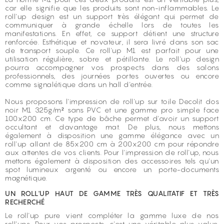
car elle signifie que les produits sont non-inflammables. Le
roll'up design est un support très élégant qui permet de
communiquer à grande échelle lors de toutes les
manifestations. En effet, ce support détient une structure
renforcée. Esthétique et novateur, il sera livré dans son sac
de transport souple. Ce roll'up M1 est parfait pour une
utilisation régulière, sobre et pétillante. Le roll'up design
pourra accompagner vos prospects dans des salons
professionnels, des journées portes ouvertes ou encore
comme signalétique dans un hall d'entrée.
Nous proposons l'impression de roll'up sur toile Decolit dos
noir M1 325g/m² sans PVC et une gamme pro simple face
100x200 cm. Ce type de bâche permet d'avoir un support
occultant et davantage mat. De plus, nous mettons
également à disposition une gamme élégance avec un
roll'up allant de 85x200 cm à 200x200 cm pour répondre
aux attentes de vos clients. Pour l'impression de roll'up, nous
mettons également à disposition des accessoires tels qu'un
spot lumineux argenté ou encore un porte-documents
magnétique.
UN ROLL'UP HAUT DE GAMME TRÈS QUALITATIF ET TRÈS
RECHERCHÉ
Le roll'up pure vient compléter la gamme luxe de nos
roll'ups. Pour vos prospects, c'est une véritable plus-value,