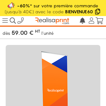
-60%
* sur votre première commande
(jusqu'à 40€) avec le code
BIENVENUE60
/
Display / Stand
/
Roll'up
/
Roll'up Haut
de gamme
HT
59.00
€
dès
l'unité