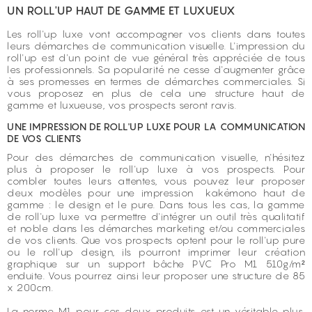
UN ROLL'UP HAUT DE GAMME ET LUXUEUX
Les roll'up luxe vont accompagner vos clients dans toutes
leurs démarches de communication visuelle. L'impression du
roll'up est d'un point de vue général très appréciée de tous
les professionnels. Sa popularité ne cesse d'augmenter grâce
à ses promesses en termes de démarches commerciales. Si
vous proposez en plus de cela une structure haut de
gamme et luxueuse, vos prospects seront ravis.
UNE IMPRESSION DE ROLL'UP LUXE POUR LA COMMUNICATION
DE VOS CLIENTS
Pour des démarches de communication visuelle, n'hésitez
plus à proposer le roll'up luxe à vos prospects. Pour
combler toutes leurs attentes, vous pouvez leur proposer
deux modèles pour une impression kakémono haut de
gamme : le design et le pure. Dans tous les cas, la gamme
de roll'up luxe va permettre d'intégrer un outil très qualitatif
et noble dans les démarches marketing et/ou commerciales
de vos clients. Que vos prospects optent pour le roll'up pure
ou le roll'up design, ils pourront imprimer leur création
graphique sur un support bâche PVC Pro M1 510g/m²
enduite. Vous pourrez ainsi leur proposer une structure de 85
x 200cm.
La norme M1 pour ces deux produits est un véritable plus,