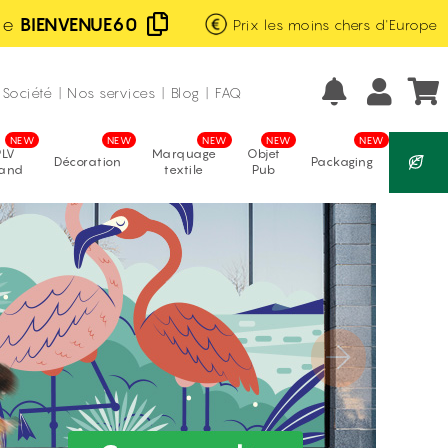
de
BIENVENUE60
Prix les moins chers d'Europe
Excellent
Fabrication française
avis vérifiés
Société
|
Nos services
|
Blog
|
FAQ
PLV
Marquage
Objet
Décoration
Packaging
tand
textile
Pub