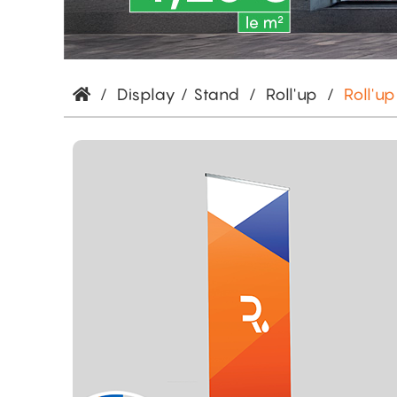
/
Display / Stand
/
Roll'up
/
Roll'u