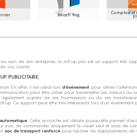
Comptoir d'a
nner
Beach flag
P
u sein de son entreprise, le roll'up pro est un support très a
e vos clients.
UP PUBLICITAIRE
n. En effet, il est idéal lors
d'événement
pour attirer l'attentio
munication peut être utilisé pour transmettre ses valeurs au se
également auprès de ses fournisseurs ou de ses investisseur
roll'up. Ce support peut être très intéressant lors d'un événeme
 automatique
. Cette accroche est idéale puisqu'elle permet d'ac
, pour eux, de commander uniquement le visuel seul et ainsi de va
son
sac de transport renforcé
pour faciliter les déplacements de v