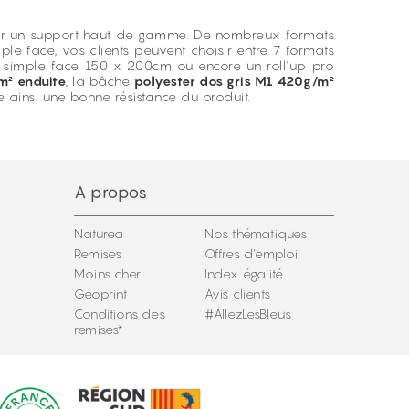
ir un support haut de gamme. De nombreux formats
le face, vos clients peuvent choisir entre 7 formats
pro simple face 150 x 200cm ou encore un roll'up pro
m² enduite
, la bâche
polyester dos gris M1 420g/m²
e ainsi une bonne résistance du produit.
A propos
Naturea
Nos thématiques
Remises
Offres d'emploi
Moins cher
Index égalité
Géoprint
Avis clients
Conditions des
#AllezLesBleus
remises*