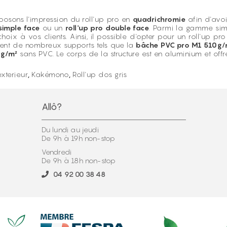
posons l'impression du roll'up pro en
quadrichromie
afin d'avo
 simple face
ou un
roll'up pro double face
. Parmi la gamme simp
hoix à vos clients. Ainsi, il possible d'opter pour un roll'up 
nt de nombreux supports tels que la
bâche PVC pro M1 510g/
5g/m²
sans PVC. Le corps de la structure est en aluminium et offr
xterieur
,
Kakémono
,
Roll'up dos gris
Allô?
Du lundi au jeudi
De 9h à 19h non-stop
Vendredi
De 9h à 18h non-stop
04 92 00 38 48