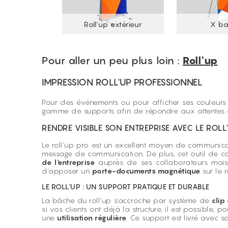
ecto verso
Roll'up extérieur
X ba
Pour aller un peu plus loin :
Roll'up
IMPRESSION ROLL'UP PROFESSIONNEL
Pour des événements ou pour afficher ses couleurs a
gamme de supports afin de répondre aux attentes d
RENDRE VISIBLE SON ENTREPRISE AVEC LE ROLL'
Le roll'up pro est un excellent moyen de communicatio
message de communication. De plus, cet outil de com
de l'entreprise
auprès de ses collaborateurs mais 
d'apposer un
porte-documents magnétique
sur le 
LE ROLL'UP : UN SUPPORT PRATIQUE ET DURABLE
La bâche du roll'up s'accroche par système de
clip
si vos clients ont déjà la structure, il est possible
une
utilisation régulière
. Ce support est livré avec 