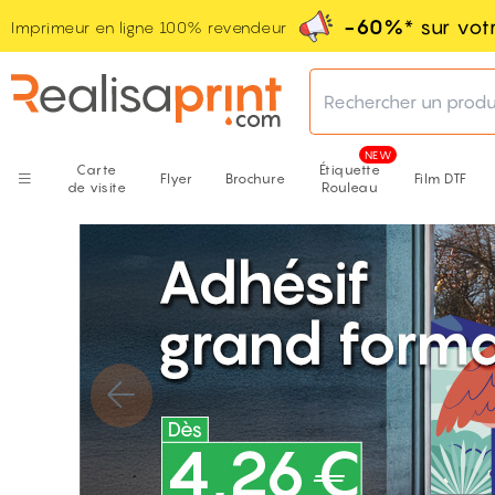
-60%
* sur vo
Imprimeur en ligne 100% revendeur
Rechercher un produ
Carte
Étiquette
Flyer
Brochure
Film DTF
de visite
Rouleau