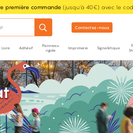
tre première commande
(jusqu'à 40€) avec le co
it
Contactez-nous
Panneau
Livre
Adhésif
Imprimerie
Signalétique
rigide
S