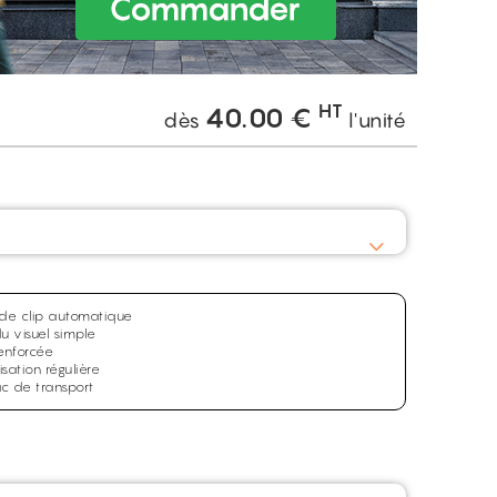
HT
40.00
€
dès
l'unité
de clip automatique
u visuel simple
renforcée
isation régulière
ac de transport