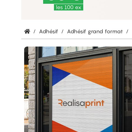
/
Adhésif
/
Adhésif grand format
/