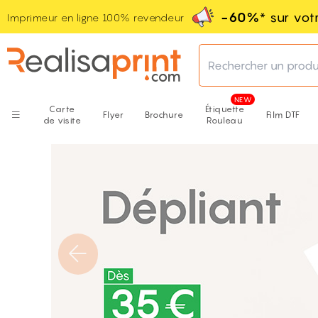
-60%
* sur vo
Imprimeur en ligne 100% revendeur
Rechercher un produ
Carte
Étiquette
Flyer
Brochure
Film DTF
de visite
Rouleau