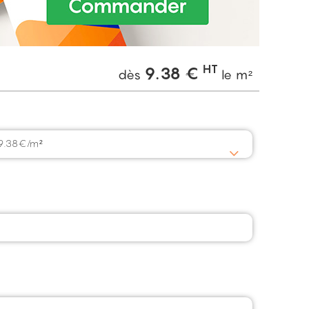
HT
9.38
€
dès
le m²
 9.38€/m²