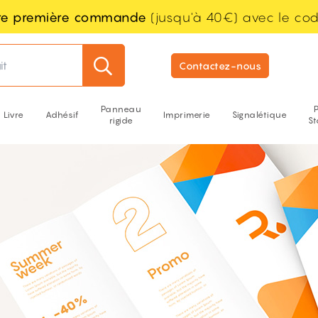
tre première commande
(jusqu'à 40€) avec le co
it
Contactez-nous
Panneau
Livre
Adhésif
Imprimerie
Signalétique
rigide
S