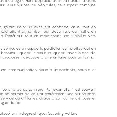
r, il est également apprécié pour sa flexibilité dans
sur leurs vitrines ou véhicules, ce support combine
garantissant un excellent contraste visuel tout en
es souhaitant dynamiser leur devanture ou mettre en
l’extérieur, tout en maintenant une visibilité vers
os véhicules en supports publicitaires mobiles tout en
es besoins : quadri classique, quadri avec blanc de
nt proposés : découpe droite unitaire pour un format
 une communication visuelle impactante, souple et
oraire ou saisonnière. Par exemple, il est souvent
nnalisé permet de couvrir entièrement une vitrine sans
ervice ou utilitaires. Grâce à sa facilité de pose et
ongue durée.
utocollant holographique
,
Covering voiture