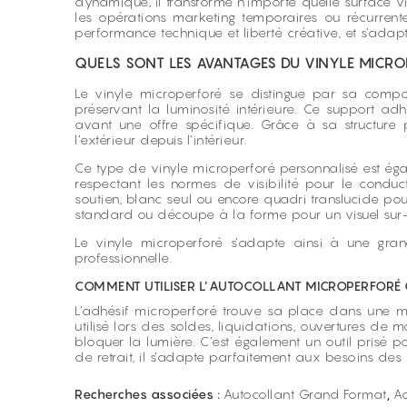
dynamique, il transforme n’importe quelle surface vi
les opérations marketing temporaires ou récurrente
performance technique et liberté créative, et s’adap
QUELS SONT LES AVANTAGES DU VINYLE MICR
Le vinyle microperforé se distingue par sa compos
préservant la luminosité intérieure. Ce support ad
avant une offre spécifique. Grâce à sa structure p
l’extérieur depuis l’intérieur.
Ce type de vinyle microperforé personnalisé est égale
respectant les normes de visibilité pour le conduc
soutien, blanc seul ou encore quadri translucide po
standard ou découpe à la forme pour un visuel sur
Le vinyle microperforé s’adapte ainsi à une gran
professionnelle.
COMMENT UTILISER L’AUTOCOLLANT MICROPERFORÉ
L’adhésif microperforé trouve sa place dans une m
utilisé lors des soldes, liquidations, ouvertures de 
bloquer la lumière. C’est également un outil prisé p
de retrait, il s’adapte parfaitement aux besoins des
Recherches associées :
Autocollant Grand Format
,
Ad