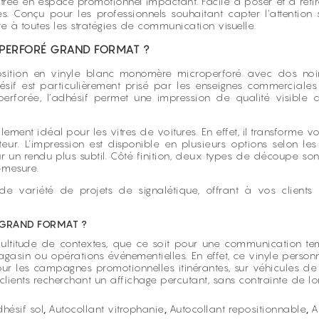
trée en espace promotionnel impactant. Facile à poser et à retire
s. Conçu pour les professionnels souhaitant capter l’attention 
te à toutes les stratégies de communication visuelle.
OPERFORÉ GRAND FORMAT ?
ition en vinyle blanc monomère microperforé avec dos noir, 
hésif est particulièrement prisé par les enseignes commercial
erforée, l’adhésif permet une impression de qualité visible de 
ment idéal pour les vitres de voitures. En effet, il transforme v
teur. L'impression est disponible en plusieurs options selon l
ur un rendu plus subtil. Côté finition, deux types de découpe so
-mesure.
de variété de projets de signalétique, offrant à vos clients
 GRAND FORMAT ?
ultitude de contextes, que ce soit pour une communication temp
magasin ou opérations événementielles. En effet, ce vinyle perso
our les campagnes promotionnelles itinérantes, sur véhicules de s
 clients recherchant un affichage percutant, sans contrainte de l
hésif sol
,
Autocollant vitrophanie
,
Autocollant repositionnable
,
A