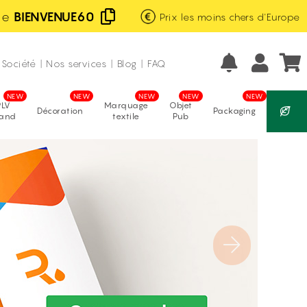
de
BIENVENUE60
Prix les moins chers d'Europe
Excellent
Fabrication française
avis vérifiés
Société
|
Nos services
|
Blog
|
FAQ
PLV
Marquage
Objet
Décoration
Packaging
tand
textile
Pub