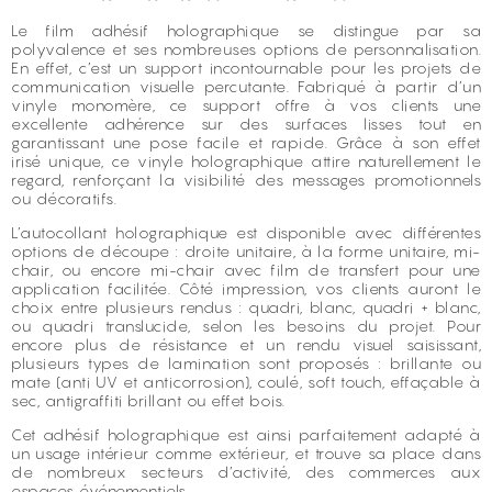
Le film adhésif holographique se distingue par sa
polyvalence et ses nombreuses options de personnalisation.
En effet, c’est un support incontournable pour les projets de
communication visuelle percutante. Fabriqué à partir d’un
vinyle monomère, ce support offre à vos clients une
excellente adhérence sur des surfaces lisses tout en
garantissant une pose facile et rapide. Grâce à son effet
irisé unique, ce vinyle holographique attire naturellement le
regard, renforçant la visibilité des messages promotionnels
ou décoratifs.
L’autocollant holographique est disponible avec différentes
options de découpe : droite unitaire, à la forme unitaire, mi-
chair, ou encore mi-chair avec film de transfert pour une
application facilitée. Côté impression, vos clients auront le
choix entre plusieurs rendus : quadri, blanc, quadri + blanc,
ou quadri translucide, selon les besoins du projet. Pour
encore plus de résistance et un rendu visuel saisissant,
plusieurs types de lamination sont proposés : brillante ou
mate (anti UV et anticorrosion), coulé, soft touch, effaçable à
sec, antigraffiti brillant ou effet bois.
Cet adhésif holographique est ainsi parfaitement adapté à
un usage intérieur comme extérieur, et trouve sa place dans
de nombreux secteurs d’activité, des commerces aux
espaces événementiels.