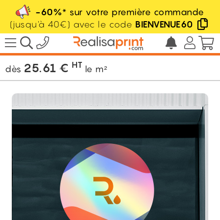
-60%
* sur votre première commande
(jusqu'à 40€) avec le code
BIENVENUE60
/
Adhésif
/
Adhésif grand format
/
Autocollant holographique
HT
25.61
€
dès
le m²