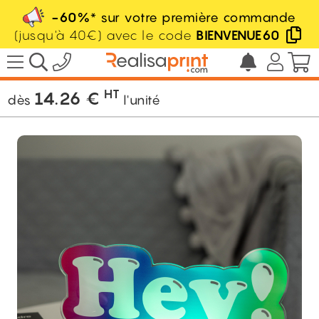
-60%
* sur votre première commande
(jusqu'à 40€) avec le code
BIENVENUE60
/
Ambiance
/
Lampe personnalisée
/
Lampe Sur Mesure
HT
14.26
€
dès
l'unité