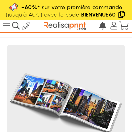
-60%
* sur votre première commande
(jusqu'à 40€) avec le code
BIENVENUE60
/
Livre en ligne
/
Album photo
HT
3.84
€
dès
l'unité